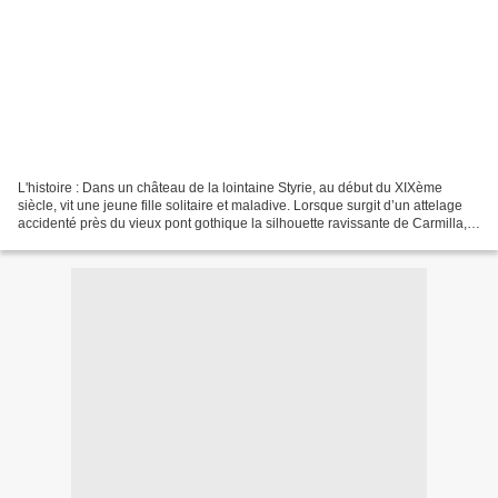
L'histoire : Dans un château de la lointaine Styrie, au début du XIXème
siècle, vit une jeune fille solitaire et maladive. Lorsque surgit d’un attelage
accidenté près du vieux pont gothique la silhouette ravissante de Carmilla,
une vie nouvelle commence...