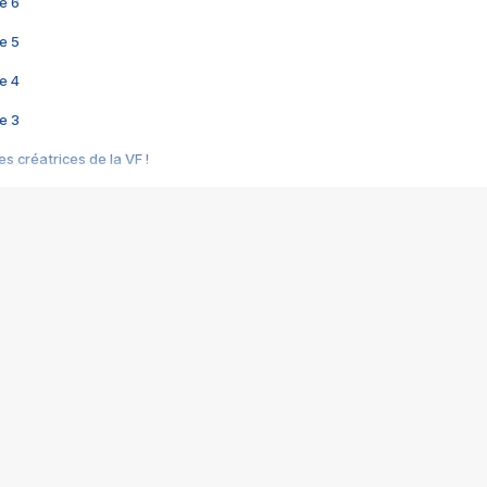
e 6
e 5
e 4
e 3
s créatrices de la VF !
e 2
e 1
e Mektoub My Love arrive enfin ! Rencontre avec Shaïn Boumedine et Sal
i : après Toni en famille
elle réalise le bouleversant Dites lui que je l'aime
ais ! Rencontre autour de Vie privée de Rebecca Zlotowski
 de Marguerite, Grave... Rencontre avec Ella Rumpf
 Les Rêveurs, un film intime sur la santé mentale