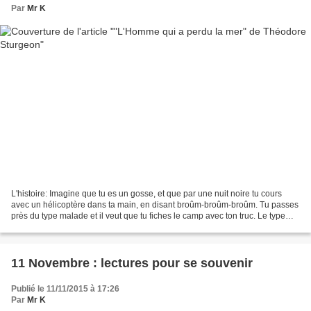
Par
Mr K
L'histoire: Imagine que tu es un gosse, et que par une nuit noire tu cours
avec un hélicoptère dans ta main, en disant broûm-broûm-broûm. Tu passes
près du type malade et il veut que tu fiches le camp avec ton truc. Le type
malade est enfoui dans le sable...
11 Novembre : lectures pour se souvenir
Publié le 11/11/2015 à 17:26
Par
Mr K