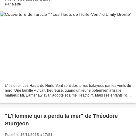
Par
Nelfe
L'histoire : Les Hauts de Hurle-Vent sont des terres balayées par les vents du
nord. Une famille y vivait, heureuse, quand un jeune bohémien attira le
malheur. Mr. Earnshaw avait adopté et aimé Heathcliff. Mais ses enfants l'ont
méprisé. Cachant son amour...
"L'Homme qui a perdu la mer" de Théodore
Sturgeon
Publié le 16/11/2015 à 17:51