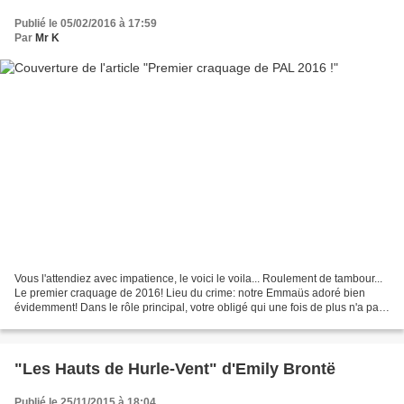
Publié le 05/02/2016 à 17:59
Par
Mr K
Vous l'attendiez avec impatience, le voici le voila... Roulement de tambour...
Le premier craquage de 2016! Lieu du crime: notre Emmaüs adoré bien
évidemment! Dans le rôle principal, votre obligé qui une fois de plus n'a pas
su résister à ses pulsions...
"Les Hauts de Hurle-Vent" d'Emily Brontë
Publié le 25/11/2015 à 18:04