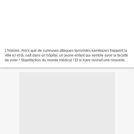
L'histoire: Alors que de curieuses attaques terroristes kamikazes frappent la
ville ici et là, naît dans un hôpital, un jeune enfant qui semble avoir la faculté
de voler ! Stupéfaction du monde médical ! Et si Icare ouvrait une nouvelle
ère ?! L'armée...