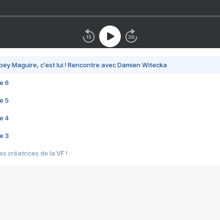
bey Maguire, c'est lui ! Rencontre avec Damien Witecka
e 6
e 5
e 4
e 3
s créatrices de la VF !
e 2
e 1
e Mektoub My Love arrive enfin ! Rencontre avec Shaïn Boumedine et Sal