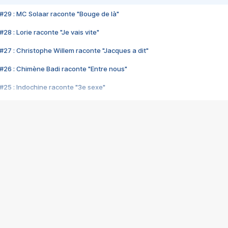
#29 : MC Solaar raconte "Bouge de là"
28 : Lorie raconte "Je vais vite"
#27 : Christophe Willem raconte "Jacques a dit"
#26 : Chimène Badi raconte "Entre nous"
#25 : Indochine raconte "3e sexe"
#24 : Zaho raconte "C'est chelou"
#23 : Patrick Bruel raconte "Au café des délices"
#22 : Kyo raconte "Le chemin"
#21 : Nolwenn Leroy raconte "Cassé"
#20 : Patrick Hernandez raconte "Born to be alive"
#19 : Lorie raconte "Près de moi"
#18 : Michael Jones raconte "A nos actes manqués" (avec Jean-Jacque