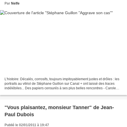
Par
Nelfe
L'histoire: Décalés, corrosifs, toujours impitoyablement justes et drôles : les
portraits au vitriol de Stéphane Guillon sur Canal + ont laissé des traces
indélébiles... Des papiers censurés à ses plus belles rencontres - Carole
Bouquet, Joey Starr, Sean...
"Vous plaisantez, monsieur Tanner" de Jean-
Paul Dubois
Publié le 02/01/2011 à 19:47