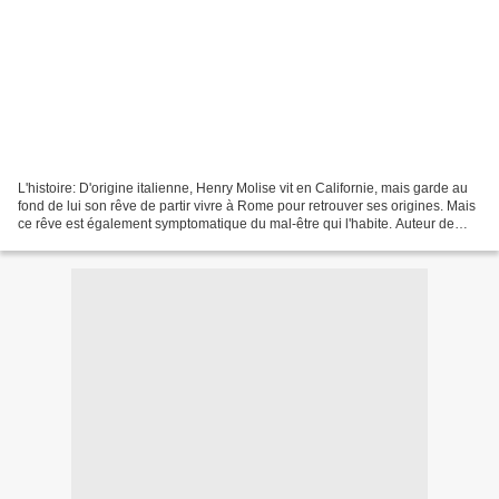
L'histoire: D'origine italienne, Henry Molise vit en Californie, mais garde au
fond de lui son rêve de partir vivre à Rome pour retrouver ses origines. Mais
ce rêve est également symptomatique du mal-être qui l'habite. Auteur de
scénarii minables, père...