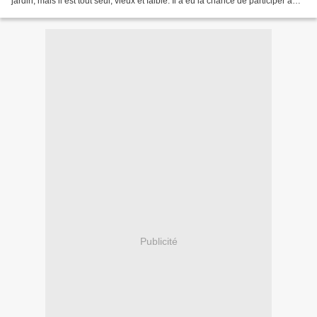
jardin, mais il est tout seul, vieux et faible. Il a eu la chance de participer à
des séances d'initiation à...
Publicité