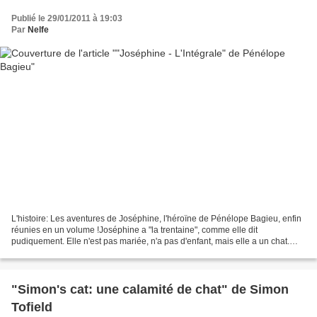
Publié le 29/01/2011 à 19:03
Par
Nelfe
L'histoire: Les aventures de Joséphine, l'héroïne de Pénélope Bagieu, enfin
réunies en un volume !Joséphine a "la trentaine", comme elle dit
pudiquement. Elle n'est pas mariée, n'a pas d'enfant, mais elle a un chat.
Elle est blonde et menue, mais s'épaissit...
"Simon's cat: une calamité de chat" de Simon
Tofield