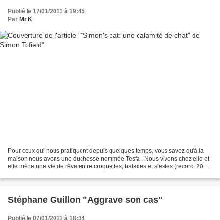
Publié le 17/01/2011 à 19:45
Par
Mr K
Pour ceux qui nous pratiquent depuis quelques temps, vous savez qu'à la
maison nous avons une duchesse nommée Tesfa . Nous vivons chez elle et
elle mène une vie de rêve entre croquettes, balades et siestes (record: 20h
en une journée! Aaaah la vie de...
Stéphane Guillon "Aggrave son cas"
Publié le 07/01/2011 à 18:34