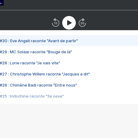
#30 : Eve Angeli raconte "Avant de partir"
#29 : MC Solaar raconte "Bouge de là"
28 : Lorie raconte "Je vais vite"
#27 : Christophe Willem raconte "Jacques a dit"
#26 : Chimène Badi raconte "Entre nous"
#25 : Indochine raconte "3e sexe"
#24 : Zaho raconte "C'est chelou"
#23 : Patrick Bruel raconte "Au café des délices"
#22 : Kyo raconte "Le chemin"