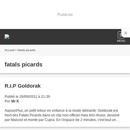
Publicité
MENU
Accueil
» fatals picards
fatals picards
R.I.P Goldorak
Publié le 26/09/2011 à 21:30
Par
Mr K
Aujourd'hui, un petit retour en enfance à la mode délirante: Goldorak est
mort des Fatals Picards dans un clip non-officiel mais très réussi, dessiné
par Maïcool et monté par Cupra. En l'espace de 2 minutes, c'est tout un
mythe qui s'effondre et des rêves...