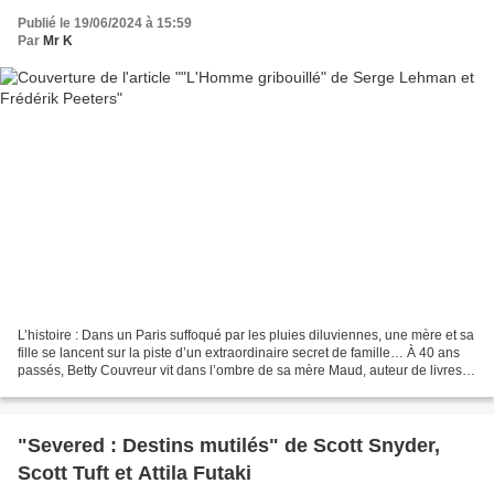
Publié le 19/06/2024 à 15:59
Par
Mr K
L’histoire : Dans un Paris suffoqué par les pluies diluviennes, une mère et sa
fille se lancent sur la piste d’un extraordinaire secret de famille… À 40 ans
passés, Betty Couvreur vit dans l’ombre de sa mère Maud, auteur de livres
pour enfants. Pourtant,...
"Severed : Destins mutilés" de Scott Snyder,
Scott Tuft et Attila Futaki