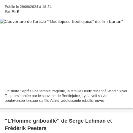
Publié le 29/09/2024 à 18:34
Par
Mr K
L'histoire : Après une terrible tragédie, la famille Deetz revient à Winter River.
Toujours hantée par le souvenir de Beetlejuice, Lydia voit sa vie
bouleversée lorsque sa fille Astrid, adolescente rebelle, ouvre
accidentellement un portail vers l’Au-delà....
"L'Homme gribouillé" de Serge Lehman et
Frédérik Peeters