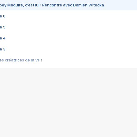
bey Maguire, c'est lui ! Rencontre avec Damien Witecka
e 6
e 5
e 4
e 3
s créatrices de la VF !
e 2
e 1
e Mektoub My Love arrive enfin ! Rencontre avec Shaïn Boumedine et Sal
i : après Toni en famille
elle réalise le bouleversant Dites lui que je l'aime
ais ! Rencontre autour de Vie privée de Rebecca Zlotowski