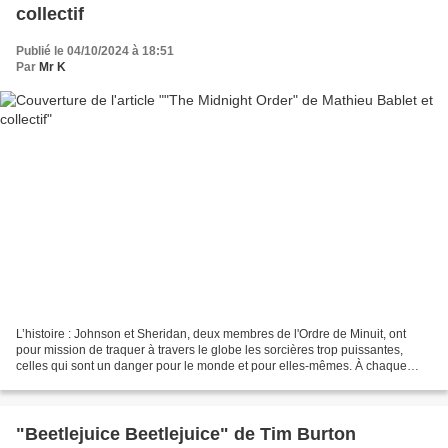
collectif
Publié le 04/10/2024 à 18:51
Par
Mr K
L’histoire : Johnson et Sheridan, deux membres de l'Ordre de Minuit, ont
pour mission de traquer à travers le globe les sorcières trop puissantes,
celles qui sont un danger pour le monde et pour elles-mêmes. À chaque
capture c'est la même chose : les...
"Beetlejuice Beetlejuice" de Tim Burton