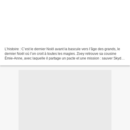
L’histoire : C’est le dernier Noël avant la bascule vers l’âge des grands, le
dernier Noël où l’on croit à toutes les magies. Zoey retrouve sa cousine
Émie-Anne, avec laquelle il partage un pacte et une mission : sauver Skyd,
un héros échappé de son jeu...