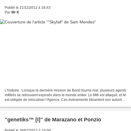
Publié le 21/11/2012 à 16:43
Par
Mr K
L'histoire : Lorsque la dernière mission de Bond tourne mal, plusieurs agents
infiltrés se retrouvent exposés dans le monde entier. Le MI6 est attaqué, et M
est obligée de relocaliser l'Agence. Ces événements ébranlent son autorité,
et elle est remise...
"genetiks™ [I]" de Marazano et Ponzio
Publié le 30/07/2012 à 10:00