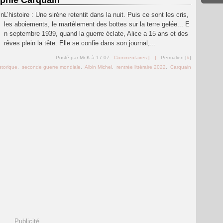
ophie Carquain
L’histoire : Une sirène retentit dans la nuit. Puis ce sont les cris,
les aboiements, le martèlement des bottes sur la terre gelée... E
n septembre 1939, quand la guerre éclate, Alice a 15 ans et des
rêves plein la tête. Elle se confie dans son journal,...
Posté par Mr K à 17:07 -
Commentaires [
…
]
- Permalien [
#
]
storique
,
seconde guerre mondiale
,
Albin Michel
,
rentrée littéraire 2022
,
Carquain
Publicité