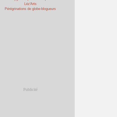
Léz'Arts
Pérégrinations de globe-blogueurs
Publicité