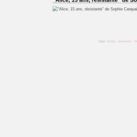
"Alice, 15 ans, résistante" de S
Tags:
roman
,
jeunesse
,
hi