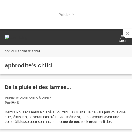
Publicité
MENU
Accueil
» aphrodite's child
aphrodite's child
De la pluie et des larmes...
Publié le 26/01/2015 à 20:07
Par
Mr K
Demis Roussos nous a quitté aujourd'hui à 68 ans. Je ne vais pas vous dire
que j'étais fan, ce serait loin d'être vrai même si je dois avouer avoir une
petite faiblesse pour son ancien groupe de pop-rock progressif des
Aphrodite's Child où il cotoyait...