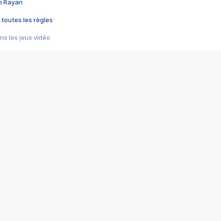
im Rayan
 toutes les règles
s les jeux vidéo
us choquant de Rockstar ? - Le scandale BULLY
e plus moche de Steam
du RÊVE tourne au CAUCHEMAR
pendant 8 heures
it… à tort
umiliés par un jeu vidéo
ire - Final Fantasy 8
ti un empire - Age of Empires
story DOFUS
tard, il crée l'un des pires jeux de tous les temps, MindsEye.