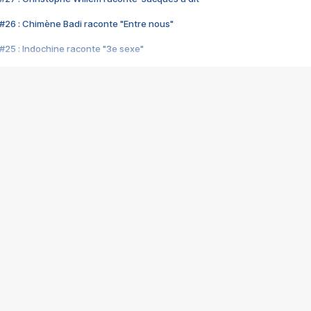
#26 : Chimène Badi raconte "Entre nous"
#25 : Indochine raconte "3e sexe"
#24 : Zaho raconte "C'est chelou"
#23 : Patrick Bruel raconte "Au café des délices"
#22 : Kyo raconte "Le chemin"
#21 : Nolwenn Leroy raconte "Cassé"
#20 : Patrick Hernandez raconte "Born to be alive"
#19 : Lorie raconte "Près de moi"
#18 : Michael Jones raconte "A nos actes manqués" (avec Jean-Jacque
#17 : Khaled raconte "Aïcha"
#16 : Corneille raconte "Parce qu'on vient de loin"
#15 : Indochine raconte "L'aventurier"