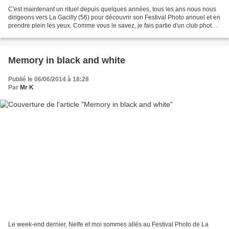
C'est maintenant un rituel depuis quelques années, tous les ans nous nous
dirigeons vers La Gacilly (56) pour découvrir son Festival Photo annuel et en
prendre plein les yeux. Comme vous le savez, je fais partie d'un club photo
dans la région et ce festival...
Memory in black and white
Publié le 06/06/2014 à 18:28
Par
Mr K
Le week-end dernier, Nelfe et moi sommes allés au Festival Photo de La