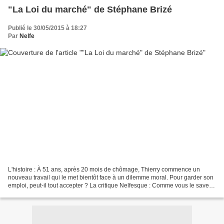
"La Loi du marché" de Stéphane Brizé
Publié le 30/05/2015 à 18:27
Par
Nelfe
L'histoire : À 51 ans, après 20 mois de chômage, Thierry commence un
nouveau travail qui le met bientôt face à un dilemme moral. Pour garder son
emploi, peut-il tout accepter ? La critique Nelfesque : Comme vous le savez,
je suis une grande fan du Festival...