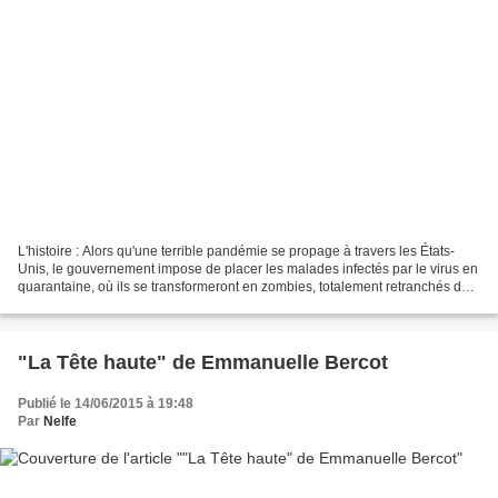
L'histoire : Alors qu'une terrible pandémie se propage à travers les États-
Unis, le gouvernement impose de placer les malades infectés par le virus en
quarantaine, où ils se transformeront en zombies, totalement retranchés du
monde. Lorsque Maggie, 16...
"La Tête haute" de Emmanuelle Bercot
Publié le 14/06/2015 à 19:48
Par
Nelfe