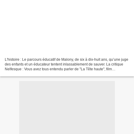
L'histoire : Le parcours éducatif de Malony, de six à dix-huit ans, qu’une juge
des enfants et un éducateur tentent inlassablement de sauver. La critique
Nelfesque : Vous avez tous entendu parler de "La Tête haute", film
d'ouverture du dernier Festival...