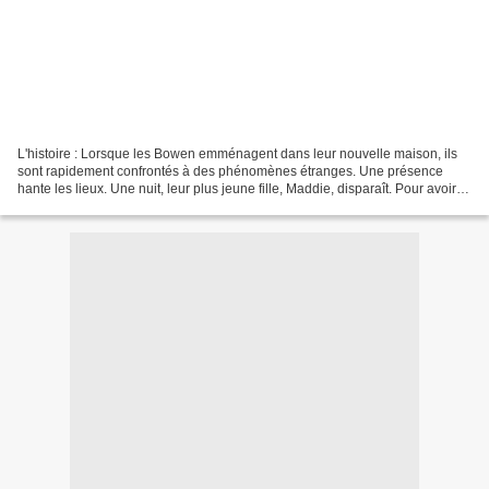
L'histoire : Lorsque les Bowen emménagent dans leur nouvelle maison, ils
sont rapidement confrontés à des phénomènes étranges. Une présence
hante les lieux. Une nuit, leur plus jeune fille, Maddie, disparaît. Pour avoir
une chance de la revoir, tous vont...