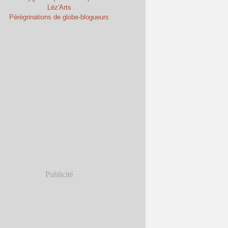
Léz'Arts
Pérégrinations de globe-blogueurs
Publicité