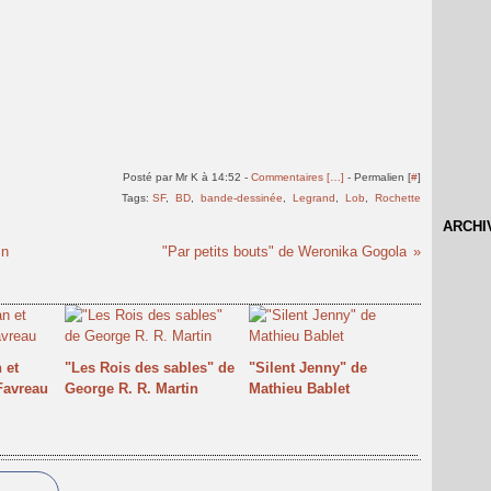
Posté par Mr K à 14:52 -
Commentaires [
…
]
- Permalien [
#
]
Tags:
SF
,
BD
,
bande-dessinée
,
Legrand
,
Lob
,
Rochette
ARCHI
in
"Par petits bouts" de Weronika Gogola
 et
"Les Rois des sables" de
"Silent Jenny" de
Favreau
George R. R. Martin
Mathieu Bablet