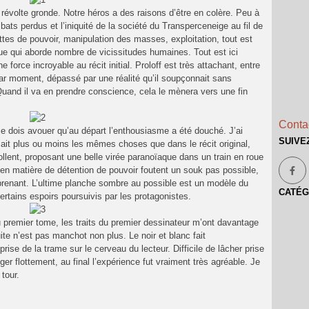
a révolte gronde. Notre héros a des raisons d’être en colère. Peu à
bats perdus et l’iniquité de la société du Transperceneige au fil de
ttes de pouvoir, manipulation des masses, exploitation, tout est
ique qui aborde nombre de vicissitudes humaines. Tout est ici
e force incroyable au récit initial. Proloff est très attachant, entre
par moment, dépassé par une réalité qu’il soupçonnait sans
Quand il va en prendre conscience, cela le mènera vers une fin
Contac
je dois avouer qu’au départ l’enthousiasme a été douché. J’ai
SUIVE
sait plus ou moins les mêmes choses que dans le récit original,
llent, proposant une belle virée paranoïaque dans un train en roue
 en matière de détention de pouvoir foutent un souk pas possible,
 prenant. L’ultime planche sombre au possible est un modèle du
CATÉG
ertains espoirs poursuivis par les protagonistes.
u premier tome, les traits du premier dessinateur m’ont davantage
te n’est pas manchot non plus. Le noir et blanc fait
ise de la trame sur le cerveau du lecteur. Difficile de lâcher prise
er flottement, au final l’expérience fut vraiment très agréable. Je
tour.