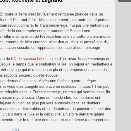
Lob, Rochette et Legrand
. Et toute la Terre s'est brutalement retrouvée plongée dans un
 Toute ? Pas tout à fait. Miraculeusement, une toute petite portion
train révolutionnaire, le Transperceneige, mu par une fantastique
és de la catastrophe ont vite surnommé Sainte Loco.
 l'ultime échantillon de l'espèce humaine sur cette planète morte,
mmes, comme de bien entendu, n'ont rien eu de plus pressé que d'y
tification sociale, de l'oppression politique et du mensonge
lte de
BD
de
science-fiction
aujourd’hui avec
Transperceneige
de
 Depuis le temps que je souhaitais la lire, un séjour en médiathèque
r cet ouvrage qui m’a beaucoup plu et qui propose une vision du
es rapports sociaux qu’elle évoque.
ment détraqué le climat. Après une énième guerre, il règne
ez et vous êtes congelé sur place en quelques minutes ! Très peu
nt réfugiés dans le Transperceneige, un train qui semble sans fin
avancée mystérieuse. Dans ce monde clos, les humains ont
 injuste qui voit les plus pauvres entassés dans les derniers
 conditions déplorables et les détenteurs du pouvoir occuper des
 vivant dans le luxe et la débauche. L’histoire démarre quand
pénétrer sur le territoire des nantis et commence à remonter les