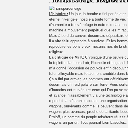
"Transperceneige" Intégrale de 
L’histoire :
Un jour, la bombe a fini par éclater
éternel hiver gelé, hostile à toute forme de vie.
d'humanité a trouvé refuge in extremis dans un 
machine à mouvement perpétuel que les miracul
Mais à bord du convoi, désormais dépositaire de
il a vite fallu apprendre à survivre. Et les ho
reproduire les bons vieux mécanismes de la stra
religieux...
La critique de Mr K:
Chronique d’une œuvre cu
la triplette d’auteurs Lob, Rochette et Legrand.
m’a donné l’occasion de pouvoir enfin découvri
futur effroyable mais totalement crédible dans l
Ça a fini par arriver, les hommes ont définitive
désormais un froid polaire sur Terre. Vous sort
d’humains ont survécu et ceux qui l’on pu se so
et avance inlassablement via une technologie 
reproduit la hiérarchie sociale, une organisation
wagons, survivants comme ils peuvent dans des
wagons plus avancés, proche de la Sainte Loco,
Proloff, un homme du peuple miséreux réussit à 
wagons un par un. Tout pourrait bien basculer...