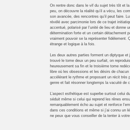
On rentre donc dans le vif du sujet très tôt et l
peu, on découvre la réalité qu’il a vécu, les com
son avancée, des rencontres qu’il peut faire. Lu
révélé avec parcimonie lors de ce trajet initiat
accentué, polarisé par l’unité de lieu et donne un
détermination forte et un certain détachement 
vraiment pouvoir se la représenter fidèlement. 
étrange et logique à la fois.
Les deux autres parties forment un diptyque et 
trouvé le tome deux un peu surfait, on reprodui
heureusement sa fin et le troisième tome redéco
libre où les obsessions et les désirs de chacun
accélérant le rythme et proposant un récit très
genre et fait résonner longtemps la vacuité de c
L’aspect esthétique est superbe surtout celui d
séduit même si celui qui reprend les rênes ensui
remarquablement écho au sujet et renforce l’empr
dans ces conditions et même si j’ai connu un lég
ne peux que vous conseiller de la tenter à votre 