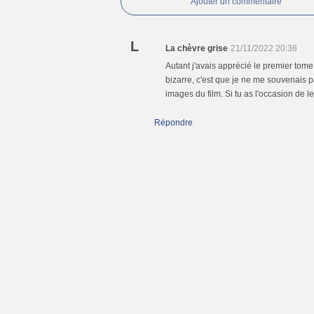
Ajouter un commentaire
L
La chèvre grise
21/11/2022 20:38
Autant j'avais apprécié le premier tome
bizarre, c'est que je ne me souvenais pa
images du film. Si tu as l'occasion de le
Répondre