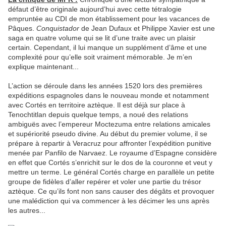
défaut d’être originale aujourd’hui avec cette tétralogie
empruntée au CDI de mon établissement pour les vacances de
Pâques.
Conquistador
de Jean Dufaux et Philippe Xavier est une
saga en quatre volume qui se lit d’une traite avec un plaisir
certain. Cependant, il lui manque un supplément d’âme et une
complexité pour qu’elle soit vraiment mémorable. Je m’en
explique maintenant...
L’action se déroule dans les années 1520 lors des premières
expéditions espagnoles dans le nouveau monde et notamment
avec Cortés en territoire aztèque. Il est déjà sur place à
Tenochtitlan depuis quelque temps, a noué des relations
ambiguës avec l’empereur Moctezuma entre relations amicales
et supériorité pseudo divine. Au début du premier volume, il se
prépare à repartir à Veracruz pour affronter l’expédition punitive
menée par Panfilo de Narvaez. Le royaume d’Espagne considère
en effet que Cortés s’enrichit sur le dos de la couronne et veut y
mettre un terme. Le général Cortés charge en parallèle un petite
groupe de fidèles d’aller repérer et voler une partie du trésor
aztèque. Ce qu’ils font non sans causer des dégâts et provoquer
une malédiction qui va commencer à les décimer les uns après
les autres...