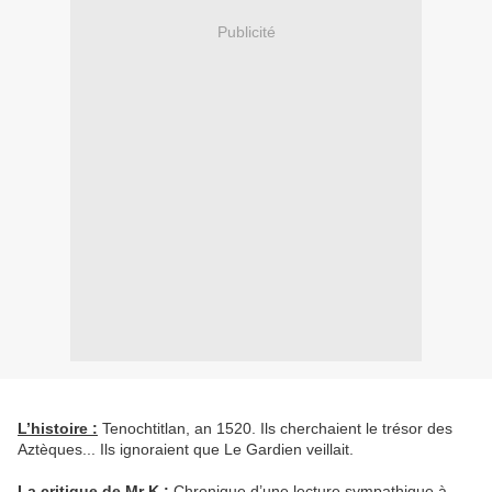
Publicité
L’histoire :
Tenochtitlan, an 1520. Ils cherchaient le trésor des
Aztèques... Ils ignoraient que Le Gardien veillait.
La critique de Mr K :
Chronique d’une lecture sympathique à