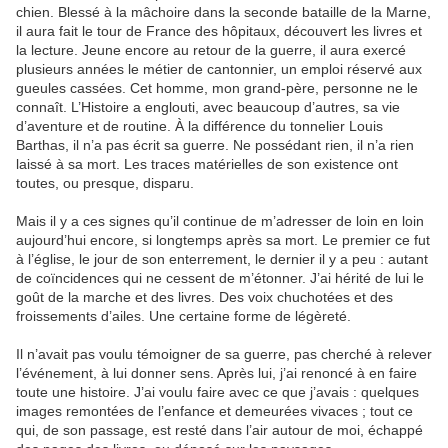
chien. Blessé à la mâchoire dans la seconde bataille de la Marne,
il aura fait le tour de France des hôpitaux, découvert les livres et
la lecture. Jeune encore au retour de la guerre, il aura exercé
plusieurs années le métier de cantonnier, un emploi réservé aux
gueules cassées. Cet homme, mon grand-père, personne ne le
connaît. L’Histoire a englouti, avec beaucoup d’autres, sa vie
d’aventure et de routine. À la différence du tonnelier Louis
Barthas, il n’a pas écrit sa guerre. Ne possédant rien, il n’a rien
laissé à sa mort. Les traces matérielles de son existence ont
toutes, ou presque, disparu.
Mais il y a ces signes qu’il continue de m’adresser de loin en loin
aujourd’hui encore, si longtemps après sa mort. Le premier ce fut
à l’église, le jour de son enterrement, le dernier il y a peu : autant
de coïncidences qui ne cessent de m’étonner. J’ai hérité de lui le
goût de la marche et des livres. Des voix chuchotées et des
froissements d’ailes. Une certaine forme de légèreté.
Il n’avait pas voulu témoigner de sa guerre, pas cherché à relever
l’événement, à lui donner sens. Après lui, j’ai renoncé à en faire
toute une histoire. J’ai voulu faire avec ce que j’avais : quelques
images remontées de l’enfance et demeurées vivaces ; tout ce
qui, de son passage, est resté dans l’air autour de moi, échappé