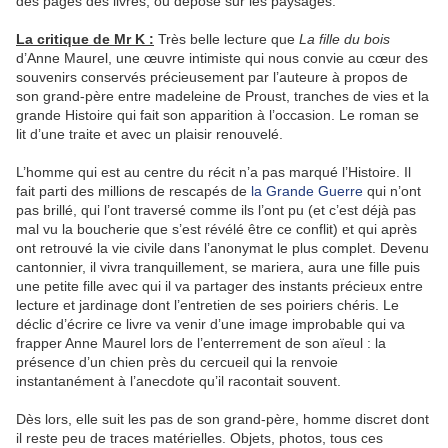
des pages des livres, ou déposé sur les paysages.
La critique de Mr K :
Très belle lecture que
La fille du bois
d’Anne Maurel, une œuvre intimiste qui nous convie au cœur des
souvenirs conservés précieusement par l’auteure à propos de
son grand-père entre madeleine de Proust, tranches de vies et la
grande Histoire qui fait son apparition à l’occasion. Le roman se
lit d’une traite et avec un plaisir renouvelé.
L’homme qui est au centre du récit n’a pas marqué l’Histoire. Il
fait parti des millions de rescapés de
la Grande Guerre
qui n’ont
pas brillé, qui l’ont traversé comme ils l’ont pu (et c’est déjà pas
mal vu la boucherie que s’est révélé être ce conflit) et qui après
ont retrouvé la vie civile dans l’anonymat le plus complet. Devenu
cantonnier, il vivra tranquillement, se mariera, aura une fille puis
une petite fille avec qui il va partager des instants précieux entre
lecture et jardinage dont l’entretien de ses poiriers chéris. Le
déclic d’écrire ce livre va venir d’une image improbable qui va
frapper Anne Maurel lors de l’enterrement de son aïeul : la
présence d’un chien près du cercueil qui la renvoie
instantanément à l’anecdote qu’il racontait souvent.
Dès lors, elle suit les pas de son grand-père, homme discret dont
il reste peu de traces matérielles. Objets, photos, tous ces