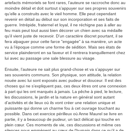
artefacts mémoriels se font rares, l’auteure se raccroche donc au
moindre détail et doit surtout s’appuyer sur ses propres souvenirs
qu’elle a construits avec le vieil homme. Elle peut cependant
revenir en détail au début sur son incorporation et ses faits de
guerre. Intrépide, fraternel et loyal, il ne réchigne pas à aller au
feu mais peut tout aussi bien décorer un chien avec sa médaille
qu'il vient juste de recevoir. D’un caractère discret pourtant, il se
fera alpaguer pour cette farce "engagée" à sa manière, un acte
vu à l’époque comme une forme de sédition. Mais ses états de
service plainderont en sa faveur et il rentrera tranquillement chez
lui avec au passage une sale blessure au visage.
Ensuite, l’auteure ne sait plus grand-chose et va s’appuyer sur
ses souvenirs communs. Son physique, son attitude, la relation
nouée avec lui sont exposés avec pudeur et douceur. Il est des
choses qui ne s’expliquent pas, ces deux êtres ont une connexion
à part qui les ont marqués à jamais. La pêche à pied, le lecture,
les discussions, le jardin et la nature en général sont autant
d’activités et de lieux où ils vont créer une relation unique et
puissante qui donne un charme fou à cet ouvrage touchant au
possible. Dans cet exercice périlleux où Anne Maurel se livre en
partie, il y a beaucoup de pudeur, un tact délicat qui touche en
plein cœur. Ces moments de vie, ces discussions et même ces
silences nous emmènent au cœur de l'humain dans ce qu'il a de