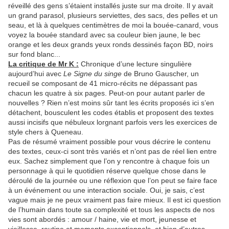
réveillé des gens s’étaient installés juste sur ma droite. Il y avait
un grand parasol, plusieurs serviettes, des sacs, des pelles et un
seau, et là à quelques centimètres de moi la bouée-canard, vous
voyez la bouée standard avec sa couleur bien jaune, le bec
orange et les deux grands yeux ronds dessinés façon BD, noirs
sur fond blanc...
La critique de Mr K :
Chronique d’une lecture singulière
aujourd’hui avec
Le Signe du singe
de Bruno Gauscher, un
recueil se composant de 41 micro-récits ne dépassant pas
chacun les quatre à six pages. Peut-on pour autant parler de
nouvelles ? Rien n’est moins sûr tant les écrits proposés ici s’en
détachent, bousculent les codes établis et proposent des textes
aussi incisifs que nébuleux lorgnant parfois vers les exercices de
style chers à Queneau.
Pas de résumé vraiment possible pour vous décrire le contenu
des textes, ceux-ci sont très variés et n’ont pas de réel lien entre
eux. Sachez simplement que l’on y rencontre à chaque fois un
personnage à qui le quotidien réserve quelque chose dans le
déroulé de la journée ou une réflexion que l’on peut se faire face
à un événement ou une interaction sociale. Oui, je sais, c’est
vague mais je ne peux vraiment pas faire mieux. Il est ici question
de l’humain dans toute sa complexité et tous les aspects de nos
vies sont abordés : amour / haine, vie et mort, jeunesse et