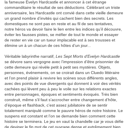
la fameuse Evelyn Hardcastle et annoncer à cet étrange
commanditaire le résultat de ses déductions. Célébrant un triste
anniversaire, les Hardcastle ont convié dans cette vieille demeure
un grand nombre d’invités qui cachent bien des secrets. Les
domestiques ne sont pas en reste et au fil de ses tentatives,
notre héros va devoir faire le lien entre les indices qu’il découvre,
éviter les fausses pistes, se méfier de tout le monde et essayer
de rester en vie car un tueur implacable est à ses trousses et
élimine un à un chacun de ces hôtes d’un jour...
Véritable labyrinthe narratif,
Les Sept Morts d'Evelyn Hardcastle
se dévore sans vergogne avec l’impression d’être prisonnier de
cette demeure qui révèle petit à petit ses mystères. Objets,
personnes, événements, on se croirait dans un Cluedo littéraire
et l’on prend plaisir à revivre les scènes sous différents angles,
avec des points de vue divergents qui donnent à voir des vérités
cachées qui lèvent peu à peu le voile sur les relations exactes
entre personnages, époques et sentiments évoqués. Très bien
construit, même s’il faut s’accrocher entre changement d’hôte,
d’époque et flashback, c’est assez jubilatoire de se sentir
totalement manipulé comme le pauvre héros de notre histoire. Le
suspens est constant et l’on se demande bien comment cette
histoire se terminera. Le jeu en vaut la chandelle car je vous défie
de deviner le fin mot de cet ouvrage dense et extrêmement bien