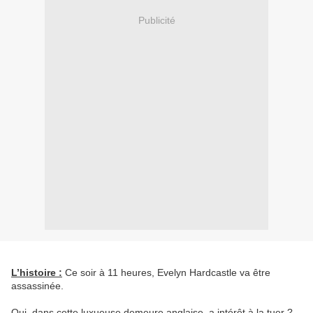
Publicité
L’histoire :
Ce soir à 11 heures, Evelyn Hardcastle va être
assassinée.
Qui, dans cette luxueuse demeure anglaise, a intérêt à la tuer ?