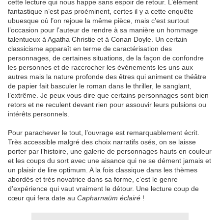
cette lecture qui nous happe sans espoir de retour. L’élément
fantastique n’est pas proéminent, certes il y a cette enquête
ubuesque où l’on rejoue la même pièce, mais c’est surtout
l’occasion pour l’auteur de rendre à sa manière un hommage
talentueux à Agatha Christie et à Conan Doyle. Un certain
classicisme apparaît en terme de caractérisation des
personnages, de certaines situations, de la façon de confondre
les personnes et de raccrocher les événements les uns aux
autres mais la nature profonde des êtres qui animent ce théâtre
de papier fait basculer le roman dans le thriller, le sanglant,
l’extrême. Je peux vous dire que certains personnages sont bien
retors et ne reculent devant rien pour assouvir leurs pulsions ou
intérêts personnels.
Pour parachever le tout, l’ouvrage est remarquablement écrit.
Très accessible malgré des choix narratifs osés, on se laisse
porter par l’histoire, une galerie de personnages hauts en couleur
et les coups du sort avec une aisance qui ne se dément jamais et
un plaisir de lire optimum. A la fois classique dans les thèmes
abordés et très novatrice dans sa forme, c’est le genre
d’expérience qui vaut vraiment le détour. Une lecture coup de
cœur qui fera date au
Capharnaüm éclairé
!