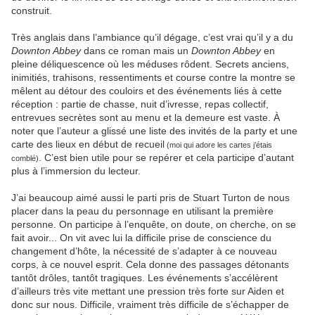
construit.
Très anglais dans l’ambiance qu’il dégage, c’est vrai qu’il y a du
Downton Abbey
dans ce roman mais un
Downton Abbey
en
pleine déliquescence où les méduses rôdent. Secrets anciens,
inimitiés, trahisons, ressentiments et course contre la montre se
mêlent au détour des couloirs et des événements liés à cette
réception : partie de chasse, nuit d’ivresse, repas collectif,
entrevues secrètes sont au menu et la demeure est vaste. À
noter que l’auteur a glissé une liste des invités de la party et une
carte des lieux en début de recueil
(moi qui adore les cartes j’étais
. C’est bien utile pour se repérer et cela participe d’autant
comblé)
plus à l’immersion du lecteur.
J’ai beaucoup aimé aussi le parti pris de Stuart Turton de nous
placer dans la peau du personnage en utilisant la première
personne. On participe à l’enquête, on doute, on cherche, on se
fait avoir... On vit avec lui la difficile prise de conscience du
changement d’hôte, la nécessité de s’adapter à ce nouveau
corps, à ce nouvel esprit. Cela donne des passages détonants
tantôt drôles, tantôt tragiques. Les événements s’accélèrent
d’ailleurs très vite mettant une pression très forte sur Aiden et
donc sur nous. Difficile, vraiment très difficile de s’échapper de