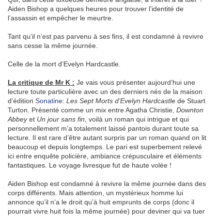
Aiden Bishop a quelques heures pour trouver l’identité de
l’assassin et empêcher le meurtre.
Tant qu’il n’est pas parvenu à ses fins, il est condamné à revivre
sans cesse la même journée.
Celle de la mort d’Evelyn Hardcastle.
La critique de Mr K :
Je vais vous présenter aujourd’hui une
lecture toute particulière avec un des derniers nés de la maison
d’édition
Sonatine
:
Les Sept Morts d’Evelyn Hardcastle
de Stuart
Turton. Présenté comme un mix entre Agatha Christie,
Downton
Abbey
et
Un jour sans fin
, voilà un roman qui intrigue et qui
personnellement m’a totalement laissé pantois durant toute sa
lecture. Il est rare d’être autant surpris par un roman quand on lit
beaucoup et depuis longtemps. Le pari est superbement relevé
ici entre enquête policière, ambiance crépusculaire et éléments
fantastiques. Le voyage livresque fut de haute volée !
Aiden Bishop est condamné à revivre la même journée dans des
corps différents. Mais attention, un mystérieux homme lui
annonce qu’il n’a le droit qu’à huit emprunts de corps (donc il
pourrait vivre huit fois la même journée) pour deviner qui va tuer