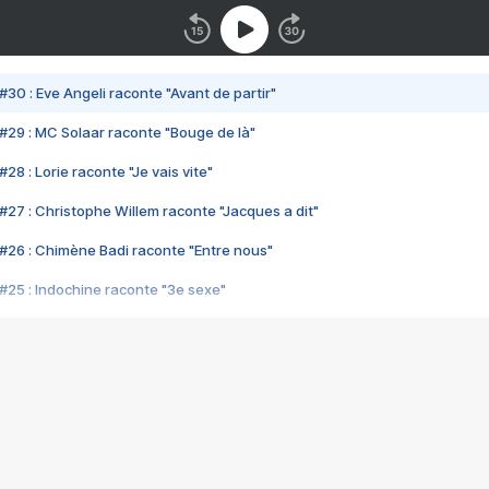
#30 : Eve Angeli raconte "Avant de partir"
#29 : MC Solaar raconte "Bouge de là"
28 : Lorie raconte "Je vais vite"
#27 : Christophe Willem raconte "Jacques a dit"
#26 : Chimène Badi raconte "Entre nous"
#25 : Indochine raconte "3e sexe"
#24 : Zaho raconte "C'est chelou"
#23 : Patrick Bruel raconte "Au café des délices"
#22 : Kyo raconte "Le chemin"
#21 : Nolwenn Leroy raconte "Cassé"
#20 : Patrick Hernandez raconte "Born to be alive"