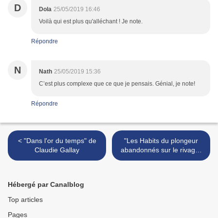
D
Dola
25/05/2019 16:46
Voilà qui est plus qu'alléchant ! Je note.
Répondre
N
Nath
25/05/2019 15:36
C’est plus complexe que ce que je pensais. Génial, je note!
Répondre
< "Dans l'or du temps" de
"Les Habits du plongeur
Claudie Gallay
abandonnés sur le rivage"
de Vendela Vida >
Hébergé par Canalblog
Top articles
Pages