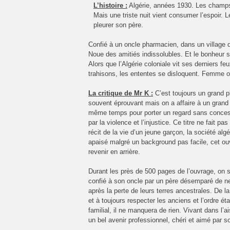
L’histoire :
Algérie, années 1930. Les champs d
Mais une triste nuit vient consumer l’espoir. 
pleurer son père.
Confié à un oncle pharmacien, dans un village d
Noue des amitiés indissolubles. Et le bonheur s
Alors que l’Algérie coloniale vit ses derniers 
trahisons, les ententes se disloquent. Femme o
La critique de Mr K :
C’est toujours un grand p
souvent éprouvant mais on a affaire à un grand 
même temps pour porter un regard sans concess
par la violence et l’injustice. Ce titre ne fait pa
récit de la vie d’un jeune garçon, la société al
apaisé malgré un background pas facile, cet ou
revenir en arrière.
Durant les près de 500 pages de l’ouvrage, on su
confié à son oncle par un père désemparé de ne 
après la perte de leurs terres ancestrales. De l
et à toujours respecter les anciens et l’ordre é
familial, il ne manquera de rien. Vivant dans l’a
un bel avenir professionnel, chéri et aimé par s