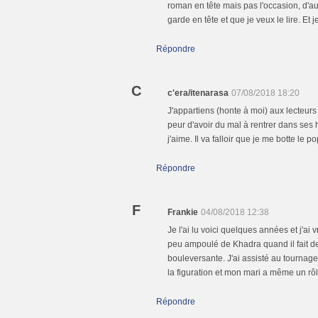
roman en tête mais pas l'occasion, d'au
garde en tête et que je veux le lire. Et
Répondre
C
c'era/itenarasa
07/08/2018 18:20
J'appartiens (honte à moi) aux lecteurs 
peur d'avoir du mal à rentrer dans ses his
j'aime. Il va falloir que je me botte le po
Répondre
F
Frankie
04/08/2018 12:38
Je l'ai lu voici quelques années et j'ai
peu ampoulé de Khadra quand il fait des 
bouleversante. J'ai assisté au tournage
la figuration et mon mari a même un rôl
Répondre