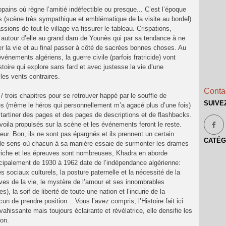
opains où règne l’amitié indéfectible ou presque... C’est l’époque
ns (scène très sympathique et emblématique de la visite au bordel).
passions de tout le village va fissurer le tableau. Crispations,
er autour d’elle au grand dam de Younès qui par sa tendance à ne
r la vie et au final passer à côté de sacrées bonnes choses. Au
vénements algériens, la guerre civile (parfois fratricide) vont
toire qui explore sans fard et avec justesse la vie d’une
es vents contraires.
Contac
/ trois chapitres pour se retrouver happé par le souffle de
SUIVE
ges (même le héros qui personnellement m’a agacé plus d’une fois)
t tartiner des pages et des pages de descriptions et de flashbacks.
oila propulsés sur la scène et les événements feront le reste.
heur. Bon, ils ne sont pas épargnés et ils prennent un certain
CATÉG
 le sens où chacun à sa manière essaie de surmonter les drames
 riche et les épreuves sont nombreuses, Khadra en aborde
cipalement de 1930 à 1962 date de l’indépendance algérienne:
 sociaux culturels, la posture paternelle et la nécessité de la
uves de la vie, le mystère de l’amour et ses innombrables
), la soif de liberté de toute une nation et l’incurie de la
n de prendre position... Vous l’avez compris, l’Histoire fait ici
ahissante mais toujours éclairante et révélatrice, elle densifie les
ion.