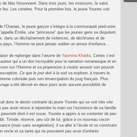
e blés frissonnent. Dans trois jours, les moissons, le salut.
Le feu. Les cendres. Pour la première fois, le jeune Younes voit
e l’Oranais, le jeune garçon s’intègre à la communauté pied-noire.
’appelle Émilie, une "princesse" que les jeunes gens se disputent.
feux, dans un déchaînement de violences, de déchirures et de
u pays, l’homme ne peut jamais oublier un amour d’enfance...
laisir de replonger dans l’œuvre de
Yasmina Khadra
. Certes c’est
auteur qui a un don incroyable pour la narration romanesque et en
ion sur l’Homme et sa propension à vouloir asseoir son pouvoir
s exception,
Ce que le jour doit à la nuit
va explorer, à travers le
gérienne coloniale puis son émancipation du joug français. Plus
vrage a été dévoré en deux jours avec aucune possibilité de
it donc le destin contrarié du jeune Younès qui se voit très vite
pas avoir réussi à reprendre la main sur l’existence de sa famille
a pauvreté dont il est issue, Younès a appris à se contenter de peu
tabli. Timide, réservé, peu sûr de lui, grâce à ce nouveau cocon
isance (mais sans exagération), il va aller à l’école et se construire
on oncle et sa tante qui ne pouvaient pas avoir d’enfants.