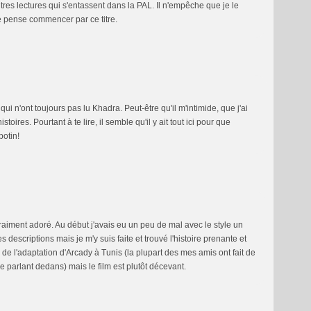
tres lectures qui s'entassent dans la PAL. Il n'empêche que je le
 je pense commencer par ce titre.
qui n'ont toujours pas lu Khadra. Peut-être qu'il m'intimide, que j'ai
toires. Pourtant à te lire, il semble qu'il y ait tout ici pour que
potin!
 vraiment adoré. Au début j'avais eu un peu de mal avec le style un
descriptions mais je m'y suis faite et trouvé l'histoire prenante et
 de l'adaptation d'Arcady à Tunis (la plupart des mes amis ont fait de
e parlant dedans) mais le film est plutôt décevant.