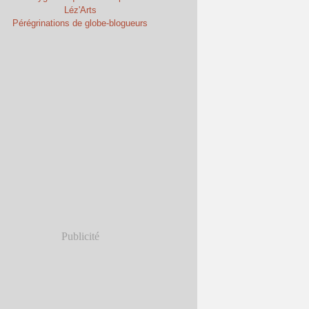
Léz'Arts
Pérégrinations de globe-blogueurs
Publicité