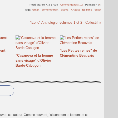
Posté par Mr K à 17:28 -
Commentaires [
…
]
- Permalien [
#
]
Tags:
roman
,
contemporain
,
drame
,
Khadra
,
Editions Pocket
"Eerie" Anthologie, volumes 1 et 2 - Collectif
rent
"Les Petites reines" de
"Casanova et la femme
Clémentine Beauvais
sans visage" d'Olivier
Barde-Cabuçon
uvert cet auteur. Comme souvent, j'ai son nom et le nom de ce