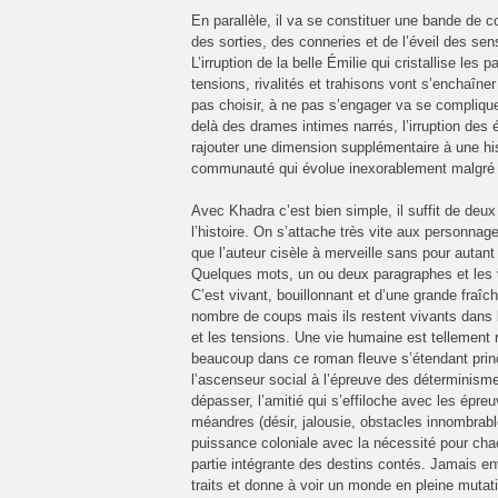
En parallèle, il va se constituer une bande de c
des sorties, des conneries et de l’éveil des se
L’irruption de la belle Émilie qui cristallise les 
tensions, rivalités et trahisons vont s’enchaîn
pas choisir, à ne pas s’engager va se complique
delà des drames intimes narrés, l’irruption des é
rajouter une dimension supplémentaire à une his
communauté qui évolue inexorablement malgré l
Avec Khadra c’est bien simple, il suffit de deux 
l’histoire. On s’attache très vite aux personna
que l’auteur cisèle à merveille sans pour autan
Quelques mots, un ou deux paragraphes et les v
C’est vivant, bouillonnant et d’une grande fraîc
nombre de coups mais ils restent vivants dans
et les tensions. Une vie humaine est tellement
beaucoup dans ce roman fleuve s’étendant prin
l’ascenseur social à l’épreuve des déterminismes
dépasser, l’amitié qui s’effiloche avec les épre
méandres (désir, jalousie, obstacles innombrables
puissance coloniale avec la nécessité pour chacu
partie intégrante des destins contés. Jamais env
traits et donne à voir un monde en pleine mutat