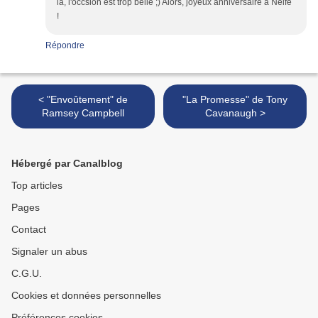
là, l'occsion est trop belle ;) Alors, joyeux anniversaire à Nelfe
!
Répondre
< "Envoûtement" de
"La Promesse" de Tony
Ramsey Campbell
Cavanaugh >
Hébergé par Canalblog
Top articles
Pages
Contact
Signaler un abus
C.G.U.
Cookies et données personnelles
Préférences cookies