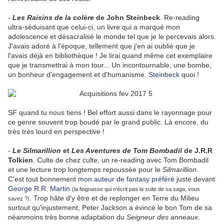
-
Les Raisins de la colère
de John Steinbeck
. Re-reading
ultra-séduisant que celui-ci, un livre qui a marqué mon
adolescence et désacralisé le monde tel que je le percevais alors.
J'avais adoré à l'époque, tellement que j'en ai oublié que je
l'avais déjà en bibliothèque ! Je lirai quand même cet exemplaire
que je transmettrai à mon tour... Un incontournable, une bombe,
un bonheur d'engagement et d'humanisme.
Steinbeck
quoi !
SF quand tu nous tiens ! Bel effort aussi dans le rayonnage pour
ce genre souvent trop boudé par le grand public. Là encore, du
très très lourd en perspective !
-
Le Silmarillion
et
Les Aventures de Tom Bombadil
de J.R.R
Tolkien
. Culte de chez culte, un re-reading avec Tom Bombadil
et une lecture trop longtemps repoussée pour le
Silmarillion
.
C'est tout bonnement
mon auteur de fantasy préféré
juste devant
George R.R. Martin
(la feignasse qui n'écrit pas la suite de sa saga, vous
. Trop hâte d'y être et de replonger en Terre du Milieu
savez ?)
surtout qu'injustement, Peter Jackson a évincé le bon Tom de sa
néanmoins très bonne adaptation du
Seigneur des anneaux
.