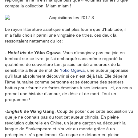
replonger. Il ne m'en manque plus que 4 volumes sur les 9 que
compte la collection. Miam miam !
Le rayon littérature asiatique était plus fourni que d'habitude, il
m'a fallu choisir parmi une vingtaine de titres, ces deux là
ressortaient nettement du lot :
-
Hotel Iris
de Yôko Ogawa
. Vous n'imaginez pas ma joie en
tombant sur ce livre, je l'ai embarqué sans même regardé la
quatrième de couverture tant je suis tombé amoureux de la
sensibilité à fleur de mot de
Yôko Ogawa
, une auteur japonaise
qu'il faut absolument découvrir si ce n'est déjà fait. Elle dépeint
l'âme humaine comme personne et se détourne des sentiers
battus pour fournir de fortes émotions à ses lecteurs. Ici, on nous
promet une histoire d'amour, de désir et de mort. Tout un
programme !
-
English
de Wang Gang
. Coup de poker que cette acquisition vu
que je ne connais pas du tout cet auteur chinois. En pleine
révolution culturelle en Chine, un jeune garçon va découvrir la
langue de Shakespeare et s'ouvrir au monde grâce à un
précepteur très gentleman. Ca risque de détoner en pleine