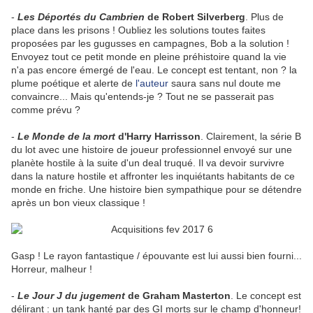
-
Les Déportés du Cambrien
de Robert Silverberg
. Plus de
place dans les prisons ! Oubliez les solutions toutes faites
proposées par les gugusses en campagnes, Bob a la solution !
Envoyez tout ce petit monde en pleine préhistoire quand la vie
n'a pas encore émergé de l'eau. Le concept est tentant, non ? la
plume poétique et alerte de
l'auteur
saura sans nul doute me
convaincre... Mais qu'entends-je ? Tout ne se passerait pas
comme prévu ?
-
Le Monde de la mort
d'Harry Harrisson
. Clairement, la série B
du lot avec une histoire de joueur professionnel envoyé sur une
planète hostile à la suite d'un deal truqué. Il va devoir survivre
dans la nature hostile et affronter les inquiétants habitants de ce
monde en friche. Une histoire bien sympathique pour se détendre
après un bon vieux classique !
Gasp ! Le rayon fantastique / épouvante est lui aussi bien fourni...
Horreur, malheur !
-
Le Jour J du jugement
de Graham Masterton
. Le concept est
délirant : un tank hanté par des GI morts sur le champ d'honneur!