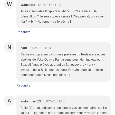
W
Walpurgis
16/02/2017 21:12
Tu es insauvable !!! :-p <br /> <br /> Tu n'as jamais lu le
Silmarillion ? Je suis super étonnée ! C'est génial, tu vas voir.
<br /> <br /> Autrement belle pêche !
Répondre
N
nath
16/02/2017 18:38
J'ai beaucoup aimé La formule préférée du Professeur et Les
abeilles de Yoko Ogawa.Fantastique pour Hemingway et
Buzzati ( mes élèves adorent La fameuse<br /> <br />
invasion de la Sicile par les ours). Et maintenant tu rends le
porte monnaie à Nelfe, non mais ! :)
Répondre
A
amlombard13
16/02/2017 18:30
Belle PAL, j’attends avec impatience vos commentaires sur Le
Jour J du jugement de Graham Masterton<br /> <br /> Bonnes