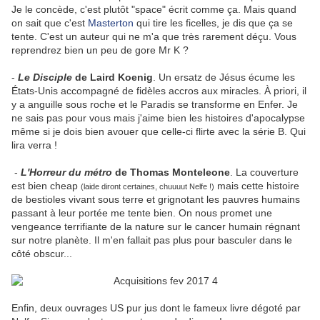
Je le concède, c'est plutôt "space" écrit comme ça. Mais quand
on sait que c'est
Masterton
qui tire les ficelles, je dis que ça se
tente. C'est un auteur qui ne m'a que très rarement déçu. Vous
reprendrez bien un peu de gore Mr K ?
-
Le Disciple
de Laird Koenig
. Un ersatz de Jésus écume les
États-Unis accompagné de fidèles accros aux miracles. À priori, il
y a anguille sous roche et le Paradis se transforme en Enfer. Je
ne sais pas pour vous mais j'aime bien les histoires d'apocalypse
même si je dois bien avouer que celle-ci flirte avec la série B. Qui
lira verra !
-
L'Horreur du métro
de Thomas Monteleone
. La couverture
est bien cheap
mais cette histoire
(laide diront certaines, chuuuut Nelfe !)
de bestioles vivant sous terre et grignotant les pauvres humains
passant à leur portée me tente bien. On nous promet une
vengeance terrifiante de la nature sur le cancer humain régnant
sur notre planète. Il m'en fallait pas plus pour basculer dans le
côté obscur...
Enfin, deux ouvrages US pur jus dont le fameux livre dégoté par