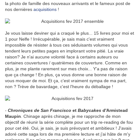
la photo de famille des nouveaux arrivants et le fameux post de
nos dernières
acquisitions
!
Je vous laisse deviner qui a craqué le plus... 15 livres pour moi et
1 pour Nelfe ! Irrécupérable, je sais mais c'est vraiment
impossible de résister à tous ces séduisants volumes qui vous
tendent leurs petites pages en implorant votre pitié. La vraie
raison? Je n'ai aucune volonté face à certains auteurs ou
certaines couvertures / quatrièmes de couverture. Comme en
plus, je me plante rarement sur mes choix... Y'a pas de raison
que ça change ! En plus, ça vous donne une bonne raison de
vous moquer de moi. Et ça, c'est vraiment sympa de ma part,
non ? Trève de bavardage, c'est l'heure du déballage !
-
Chroniques de San Francisco
et
Babycakes
d'Armistead
Maupin
. Chinage après chinage, je me rapproche de mon
objectif de réunir la série complète pour un trip re-reading de fou
pour cet été. Oui, je sais, je suis prévoyant et ambitieux ! J'avais
adoré cette saga lors de ma première lecture et j'ai hâte de m'y