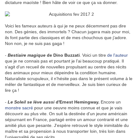
dictature maoïste ! Bien hâte de voir ce que ça va donner.
Voici les fameux auteurs à qui je ne peux décemment pas dire
non. Des génies, des immortels ? Chacun jugera mais pour moi,
ils font partie des classiques et de mes chouchous que j'adore.
Non non, je ne suis pas gaga !
-
Bestiaire magique
de Dino Buzzati
. Voici un titre
de l'auteur
que je ne connais pas et pourtant je l'ai beaucoup pratiqué. Il
s'agit d'un recueil de nouvelles propulsant au centre des récits
des animaux pour mieux dépeindre la condition humaine.
Naturaliste scrupuleux, il n'hésite pas dans le présent volume à le
mêler de fantastique et de merveilleux. Je suis bien curieux de
lire ça !
-
Le Soleil se lève aussi
d'Ernest Hemingway.
Encore un
monstre sacré
pour une oeuvre moins connue et que je vais
découvrir au plus vite. On suit la destinée d'un jeune américain
séjournant en France, partagé entre un amour contrarié et une
amitié plus que pesante. J'espère retrouvé le style inimitable du
maître et sa propension à nous transporter loin, très loin dans
l'universalité de ses récits.