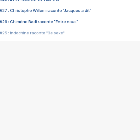
#27 : Christophe Willem raconte "Jacques a dit"
#26 : Chimène Badi raconte "Entre nous"
#25 : Indochine raconte "3e sexe"
#24 : Zaho raconte "C'est chelou"
#23 : Patrick Bruel raconte "Au café des délices"
#22 : Kyo raconte "Le chemin"
#21 : Nolwenn Leroy raconte "Cassé"
#20 : Patrick Hernandez raconte "Born to be alive"
#19 : Lorie raconte "Près de moi"
#18 : Michael Jones raconte "A nos actes manqués" (avec Jean-Jacque
#17 : Khaled raconte "Aïcha"
#16 : Corneille raconte "Parce qu'on vient de loin"