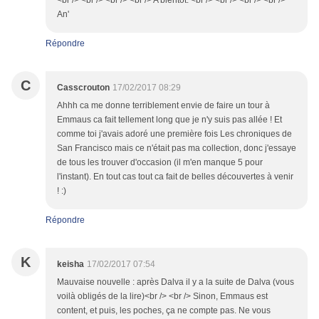
<br /> <br /> <br /> <br /> A bientôt. <br /> <br /> <br /> <br />
An'
Répondre
C
Casscrouton
17/02/2017 08:29
Ahhh ca me donne terriblement envie de faire un tour à
Emmaus ca fait tellement long que je n'y suis pas allée ! Et
comme toi j'avais adoré une première fois Les chroniques de
San Francisco mais ce n'était pas ma collection, donc j'essaye
de tous les trouver d'occasion (il m'en manque 5 pour
l'instant). En tout cas tout ca fait de belles découvertes à venir
! :)
Répondre
K
keisha
17/02/2017 07:54
Mauvaise nouvelle : après Dalva il y a la suite de Dalva (vous
voilà obligés de la lire)<br /> <br /> Sinon, Emmaus est
content, et puis, les poches, ça ne compte pas. Ne vous