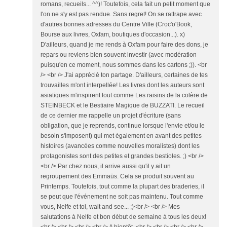
romans, recueils... ^^)! Toutefois, cela fait un petit moment que
l'on ne s'y est pas rendue. Sans regret! On se rattrape avec
d'autres bonnes adresses du Centre Ville (Croc'o'Book,
Bourse aux livres, Oxfam, boutiques d'occasion...). x)
D'ailleurs, quand je me rends à Oxfam pour faire des dons, je
repars ou reviens bien souvent investir (avec modération
puisqu'en ce moment, nous sommes dans les cartons ;)). <br
/> <br /> J'ai apprécié ton partage. D'ailleurs, certaines de tes
trouvailles m'ont interpellée! Les livres dont les auteurs sont
asiatiques m'inspirent tout comme Les raisins de la colère de
STEINBECK et le Bestiaire Magique de BUZZATI. Le recueil
de ce dernier me rappelle un projet d'écriture (sans
obligation, que je reprends, continue lorsque l'envie et/ou le
besoin s'imposent) qui met également en avant des petites
histoires (avancées comme nouvelles moralistes) dont les
protagonistes sont des petites et grandes bestioles. ;) <br />
<br /> Par chez nous, il arrive aussi qu'il y ait un
regroupement des Emmaüs. Cela se produit souvent au
Printemps. Toutefois, tout comme la plupart des braderies, il
se peut que l'événement ne soit pas maintenu. Tout comme
vous, Nelfe et toi, wait and see... ;)<br /> <br /> Mes
salutations à Nelfe et bon début de semaine à tous les deux!