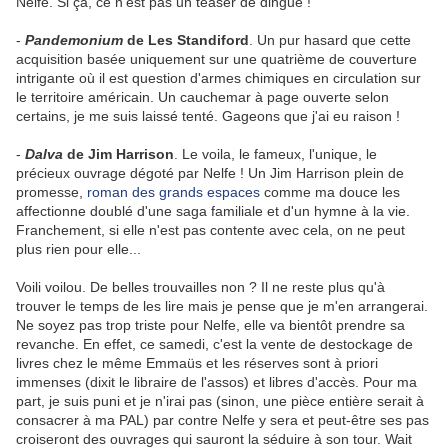
Nelfe. Si ça, ce n'est pas un teaser de dingue !
-
Pandemonium
de Les Standiford
. Un pur hasard que cette
acquisition basée uniquement sur une quatrième de couverture
intrigante où il est question d'armes chimiques en circulation sur
le territoire américain. Un cauchemar à page ouverte selon
certains, je me suis laissé tenté. Gageons que j'ai eu raison !
-
Dalva
de Jim Harrison
. Le voila, le fameux, l'unique, le
précieux ouvrage dégoté par Nelfe ! Un Jim Harrison plein de
promesse,
roman des grands espaces
comme ma douce les
affectionne doublé d'une saga familiale et d'un hymne à la vie.
Franchement, si elle n'est pas contente avec cela, on ne peut
plus rien pour elle...
Voili voilou. De belles trouvailles non ? Il ne reste plus qu'à
trouver le temps de les lire mais je pense que je m'en arrangerai.
Ne soyez pas trop triste pour Nelfe, elle va bientôt prendre sa
revanche. En effet, ce samedi, c'est la vente de destockage de
livres chez le même Emmaüs et les réserves sont à priori
immenses (dixit le libraire de l'assos) et libres d'accès. Pour ma
part, je suis puni et je n'irai pas (sinon, une pièce entière serait à
consacrer à ma PAL) par contre Nelfe y sera et peut-être ses pas
croiseront des ouvrages qui sauront la séduire à son tour. Wait