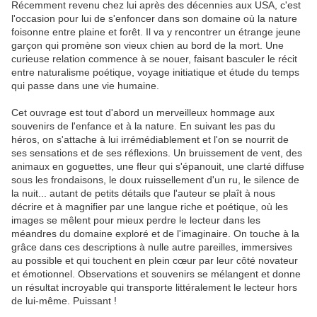
Récemment revenu chez lui après des décennies aux USA, c'est
l'occasion pour lui de s'enfoncer dans son domaine où la nature
foisonne entre plaine et forêt. Il va y rencontrer un étrange jeune
garçon qui promène son vieux chien au bord de la mort. Une
curieuse relation commence à se nouer, faisant basculer le récit
entre naturalisme poétique, voyage initiatique et étude du temps
qui passe dans une vie humaine.
Cet ouvrage est tout d'abord un merveilleux hommage aux
souvenirs de l'enfance et à la nature. En suivant les pas du
héros, on s'attache à lui irrémédiablement et l'on se nourrit de
ses sensations et de ses réflexions. Un bruissement de vent, des
animaux en goguettes, une fleur qui s'épanouit, une clarté diffuse
sous les frondaisons, le doux ruissellement d'un ru, le silence de
la nuit... autant de petits détails que l'auteur se plaît à nous
décrire et à magnifier par une langue riche et poétique, où les
images se mêlent pour mieux perdre le lecteur dans les
méandres du domaine exploré et de l'imaginaire. On touche à la
grâce dans ces descriptions à nulle autre pareilles, immersives
au possible et qui touchent en plein cœur par leur côté novateur
et émotionnel. Observations et souvenirs se mélangent et donne
un résultat incroyable qui transporte littéralement le lecteur hors
de lui-même. Puissant !