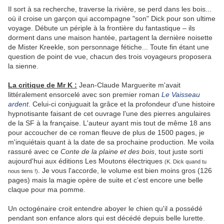
Il sort à sa recherche, traverse la rivière, se perd dans les bois...
où il croise un garçon qui accompagne "son" Dick pour son ultime
voyage. Débute un périple à la frontière du fantastique – ils
dorment dans une maison hantée, partagent la dernière noisette
de Mister Kreekle, son personnage fétiche... Toute fin étant une
question de point de vue, chacun des trois voyageurs proposera
la sienne.
La critique de Mr K :
Jean-Claude Marguerite m'avait
littéralement ensorcelé avec son premier roman
Le Vaisseau
ardent
. Celui-ci conjuguait la grâce et la profondeur d'une histoire
hypnotisante faisant de cet ouvrage l'une des pierres angulaires
de la SF à la française. L'auteur ayant mis tout de même 18 ans
pour accoucher de ce roman fleuve de plus de 1500 pages, je
m'inquiétais quant à la date de sa prochaine production. Me voila
rassuré avec ce
Conte de la plaine et des bois
, tout juste sorti
aujourd'hui aux éditions Les Moutons électriques
(K. Dick quand tu
. Je vous l'accorde, le volume est bien moins gros (126
nous tiens !)
pages) mais la magie opère de suite et c'est encore une belle
claque pour ma pomme.
Un octogénaire croit entendre aboyer le chien qu'il a possédé
pendant son enfance alors qui est décédé depuis belle lurette.