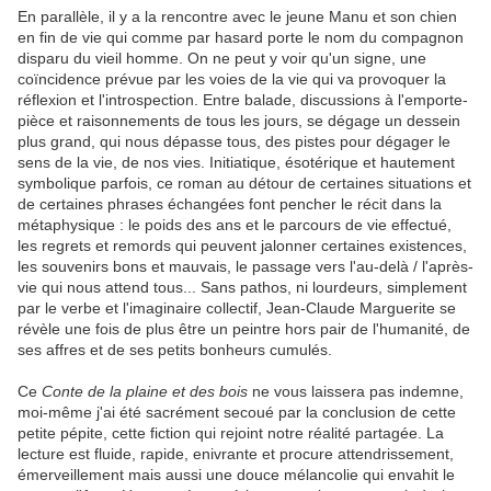
En parallèle, il y a la rencontre avec le jeune Manu et son chien
en fin de vie qui comme par hasard porte le nom du compagnon
disparu du vieil homme. On ne peut y voir qu'un signe, une
coïncidence prévue par les voies de la vie qui va provoquer la
réflexion et l'introspection. Entre balade, discussions à l'emporte-
pièce et raisonnements de tous les jours, se dégage un dessein
plus grand, qui nous dépasse tous, des pistes pour dégager le
sens de la vie, de nos vies. Initiatique, ésotérique et hautement
symbolique parfois, ce roman au détour de certaines situations et
de certaines phrases échangées font pencher le récit dans la
métaphysique : le poids des ans et le parcours de vie effectué,
les regrets et remords qui peuvent jalonner certaines existences,
les souvenirs bons et mauvais, le passage vers l'au-delà / l'après-
vie qui nous attend tous... Sans pathos, ni lourdeurs, simplement
par le verbe et l'imaginaire collectif, Jean-Claude Marguerite se
révèle une fois de plus être un peintre hors pair de l'humanité, de
ses affres et de ses petits bonheurs cumulés.
Ce
Conte de la plaine et des bois
ne vous laissera pas indemne,
moi-même j'ai été sacrément secoué par la conclusion de cette
petite pépite, cette fiction qui rejoint notre réalité partagée. La
lecture est fluide, rapide, enivrante et procure attendrissement,
émerveillement mais aussi une douce mélancolie qui envahit le