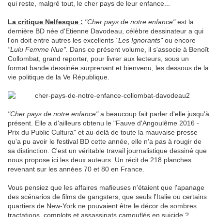
qui reste, malgré tout, le cher pays de leur enfance...
La critique Nelfesque :
"Cher pays de notre enfance"
est la
dernière BD née d'Etienne Davodeau, célèbre dessinateur a qui
l'on doit entre autres les excellents
"Les Ignorants"
ou encore
"Lulu Femme Nue"
. Dans ce présent volume, il s'associe à Benoît
Collombat, grand reporter, pour livrer aux lecteurs, sous un
format bande dessinée surprenant et bienvenu, les dessous de la
vie politique de la Ve République.
"Cher pays de notre enfance"
a beaucoup fait parler d'elle jusqu'à
présent. Elle a d'ailleurs obtenu le "Fauve d'Angoulême 2016 -
Prix du Public Cultura" et au-delà de toute la mauvaise presse
qu'a pu avoir le festival BD cette année, elle n'a pas à rougir de
sa distinction. C'est un véritable travail journalistique dessiné que
nous propose ici les deux auteurs. Un récit de 218 planches
revenant sur les années 70 et 80 en France.
Vous pensiez que les affaires mafieuses n'étaient que l'apanage
des scénarios de films de gangsters, que seuls l'Italie ou certains
quartiers de New-York ne pouvaient être le décor de sombres
tractations, complots et assassinats camouflés en suicide ?