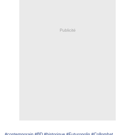
Publicité
#contemporain
#BD
#historique
#Futuropolis
#Collombat