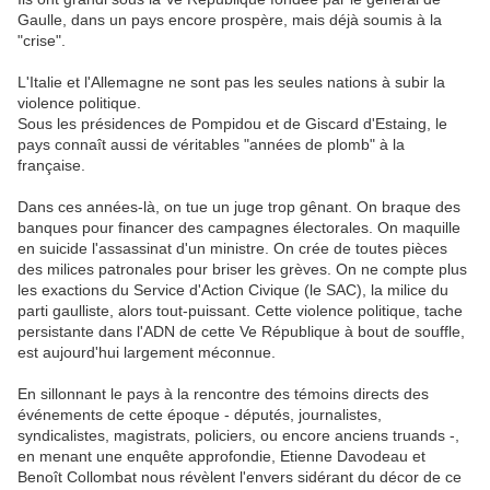
Gaulle, dans un pays encore prospère, mais déjà soumis à la
"crise".
L'Italie et l'Allemagne ne sont pas les seules nations à subir la
violence politique.
Sous les présidences de Pompidou et de Giscard d'Estaing, le
pays connaît aussi de véritables "années de plomb" à la
française.
Dans ces années-là, on tue un juge trop gênant. On braque des
banques pour financer des campagnes électorales. On maquille
en suicide l'assassinat d'un ministre. On crée de toutes pièces
des milices patronales pour briser les grèves. On ne compte plus
les exactions du Service d'Action Civique (le SAC), la milice du
parti gaulliste, alors tout-puissant. Cette violence politique, tache
persistante dans l'ADN de cette Ve République à bout de souffle,
est aujourd'hui largement méconnue.
En sillonnant le pays à la rencontre des témoins directs des
événements de cette époque - députés, journalistes,
syndicalistes, magistrats, policiers, ou encore anciens truands -,
en menant une enquête approfondie, Etienne Davodeau et
Benoît Collombat nous révèlent l'envers sidérant du décor de ce