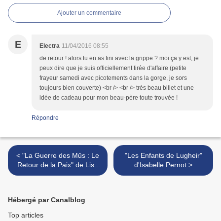
Ajouter un commentaire
E
Electra
11/04/2016 08:55
de retour ! alors tu en as fini avec la grippe ? moi ça y est, je
peux dire que je suis officiellement tirée d'affaire (petite
frayeur samedi avec picotements dans la gorge, je sors
toujours bien couverte) <br /> <br /> très beau billet et une
idée de cadeau pour mon beau-père toute trouvée !
Répondre
< "La Guerre des Mūs : Le
"Les Enfants de Lugheir"
Retour de la Paix" de Lisa
d'Isabelle Pernot >
Fiedler
Hébergé par Canalblog
Top articles