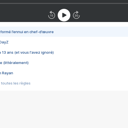
nsformé l’ennui en chef-d’œuvre
 DayZ
 a 13 ans (et vous l'avez ignoré)
e (littéralement)
im Rayan
 toutes les règles
s les jeux vidéo
us choquant de Rockstar ? - Le scandale BULLY
e plus moche de Steam
du RÊVE tourne au CAUCHEMAR