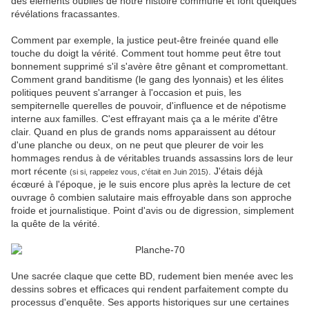
des éléments oubliés de notre histoire commune et font quelques
révélations fracassantes.
Comment par exemple, la justice peut-être freinée quand elle
touche du doigt la vérité. Comment tout homme peut être tout
bonnement supprimé s'il s'avère être gênant et compromettant.
Comment grand banditisme (le gang des lyonnais) et les élites
politiques peuvent s'arranger à l'occasion et puis, les
sempiternelle querelles de pouvoir, d'influence et de népotisme
interne aux familles. C'est effrayant mais ça a le mérite d'être
clair. Quand en plus de grands noms apparaissent au détour
d'une planche ou deux, on ne peut que pleurer de voir les
hommages rendus à de véritables truands assassins lors de leur
mort récente
. J'étais déjà
(si si, rappelez vous, c'était en Juin 2015)
écœuré à l'époque, je le suis encore plus après la lecture de cet
ouvrage ô combien salutaire mais effroyable dans son approche
froide et journalistique. Point d'avis ou de digression, simplement
la quête de la vérité.
Une sacrée claque que cette BD, rudement bien menée avec les
dessins sobres et efficaces qui rendent parfaitement compte du
processus d'enquête. Ses apports historiques sur une certaines