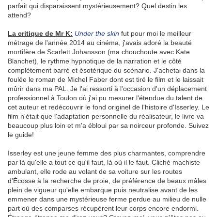
parfait qui disparaissent mystérieusement? Quel destin les
attend?
La critique de Mr K:
Under the skin
fut pour moi le meilleur
métrage de l'année 2014 au cinéma, j'avais adoré la beauté
mortifère de Scarlett Johansson (ma chouchoute avec Kate
Blanchet), le rythme hypnotique de la narration et le côté
complètement barré et ésotérique du scénario. J'achetai dans la
foulée le roman de Michel Faber dont est tiré le film et le laissait
mûrir dans ma PAL. Je l'ai ressorti à l'occasion d'un déplacement
professionnel à Toulon où j'ai pu mesurer l'étendue du talent de
cet auteur et redécouvrir le fond originel de l'histoire d'Isserley. Le
film n'était que l'adaptation personnelle du réalisateur, le livre va
beaucoup plus loin et m'a ébloui par sa noirceur profonde. Suivez
le guide!
Isserley est une jeune femme des plus charmantes, comprendre
par là qu'elle a tout ce qu'il faut, là où il le faut. Cliché machiste
ambulant, elle rode au volant de sa voiture sur les routes
d'Écosse à la recherche de proie, de préférence de beaux mâles
plein de vigueur qu'elle embarque puis neutralise avant de les
emmener dans une mystérieuse ferme perdue au milieu de nulle
part où des comparses récupèrent leur corps encore endormi.