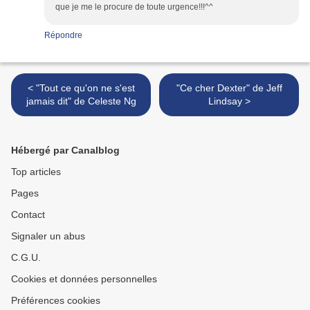
que je me le procure de toute urgence!!!^^
Répondre
< "Tout ce qu'on ne s'est
"Ce cher Dexter" de Jeff
jamais dit" de Celeste Ng
Lindsay >
Hébergé par Canalblog
Top articles
Pages
Contact
Signaler un abus
C.G.U.
Cookies et données personnelles
Préférences cookies