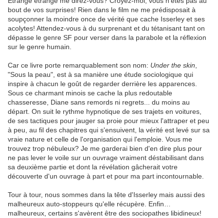
Étrange étrange me direz-vous? Croyez-moi, vous n'êtes pas au
bout de vos surprises! Rien dans le film ne me prédisposait à
soupçonner la moindre once de vérité que cache Isserley et ses
acolytes! Attendez-vous à du surprenant et du tétanisant tant on
dépasse le genre SF pour verser dans la parabole et la réflexion
sur le genre humain.
Car ce livre porte remarquablement son nom:
Under
the
skin
,
"Sous la peau", est à sa manière une étude sociologique qui
inspire à chacun le goût de regarder derrière les apparences.
Sous ce charmant minois se cache la plus redoutable
chasseresse, Diane sans remords ni regrets... du moins au
départ. On suit le rythme hypnotique de ses trajets en voitures,
de ses tactiques pour jauger sa proie pour mieux l'attraper et peu
à peu, au fil des chapitres qui s'ensuivent, la vérité est levé sur sa
vraie nature et celle de l'organisation qui l'emploie. Vous me
trouvez trop nébuleux? Je me garderai bien d'en dire plus pour
ne pas lever le voile sur un ouvrage vraiment déstabilisant dans
sa deuxième partie et dont la révélation gâcherait votre
découverte d'un ouvrage à part et pour ma part incontournable.
Tour à tour, nous sommes dans la tête d'Isserley mais aussi des
malheureux auto-stoppeurs qu'elle récupère. Enfin…
malheureux, certains s'avèrent être des sociopathes libidineux!