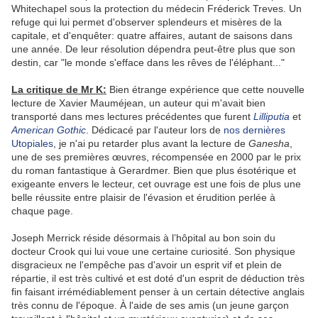
Whitechapel sous la protection du médecin Fréderick Treves. Un
refuge qui lui permet d'observer splendeurs et misères de la
capitale, et d'enquêter: quatre affaires, autant de saisons dans
une année. De leur résolution dépendra peut-être plus que son
destin, car "le monde s'efface dans les rêves de l'éléphant..."
La critique de Mr K:
Bien étrange expérience que cette nouvelle
lecture de Xavier Mauméjean, un auteur qui m'avait bien
transporté dans mes lectures précédentes que furent
Lilliputia
et
American Gothic
. Dédicacé par l'auteur lors de
nos dernières
Utopiales
, je n'ai pu retarder plus avant la lecture de
Ganesha
,
une de ses premières œuvres, récompensée en 2000 par le prix
du roman fantastique à Gerardmer. Bien que plus ésotérique et
exigeante envers le lecteur, cet ouvrage est une fois de plus une
belle réussite entre plaisir de l'évasion et érudition perlée à
chaque page.
Joseph Merrick réside désormais à l’hôpital au bon soin du
docteur Crook qui lui voue une certaine curiosité. Son physique
disgracieux ne l'empêche pas d'avoir un esprit vif et plein de
répartie, il est très cultivé et est doté d'un esprit de déduction très
fin faisant irrémédiablement penser à un certain détective anglais
très connu de l'époque. À l'aide de ses amis (un jeune garçon