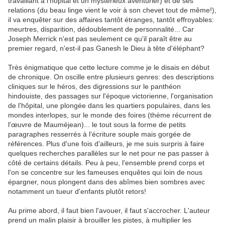
travaillant à l'hôpital et un mystérieux aventurier) et de ses
relations (du beau linge vient le voir à son chevet tout de même!),
il va enquêter sur des affaires tantôt étranges, tantôt effroyables:
meurtres, disparition, dédoublement de personnalité... Car
Joseph Merrick n'est pas seulement ce qu'il paraît être au
premier regard, n'est-il pas Ganesh le Dieu à tête d'éléphant?
Très énigmatique que cette lecture comme je le disais en début
de chronique. On oscille entre plusieurs genres: des descriptions
cliniques sur le héros, des digressions sur le panthéon
hindouiste, des passages sur l'époque victorienne, l'organisation
de l'hôpital, une plongée dans les quartiers populaires, dans les
mondes interlopes, sur le monde des foires (thème récurrent de
l'œuvre de Mauméjean)... le tout sous la forme de petits
paragraphes resserrés à l'écriture souple mais gorgée de
références. Plus d'une fois d'ailleurs, je me suis surpris à faire
quelques recherches parallèles sur le net pour ne pas passer à
côté de certains détails. Peu à peu, l'ensemble prend corps et
l'on se concentre sur les fameuses enquêtes qui loin de nous
épargner, nous plongent dans des abîmes bien sombres avec
notamment un tueur d'enfants plutôt retors!
Au prime abord, il faut bien l'avouer, il faut s'accrocher. L'auteur
prend un malin plaisir à brouiller les pistes, à multiplier les