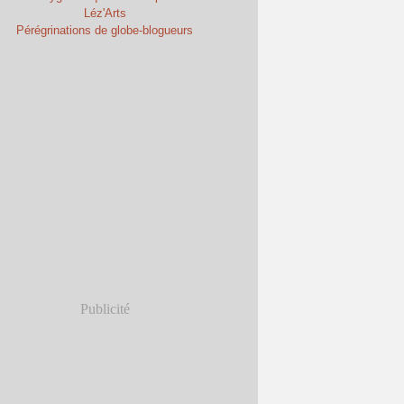
Léz'Arts
Pérégrinations de globe-blogueurs
Publicité