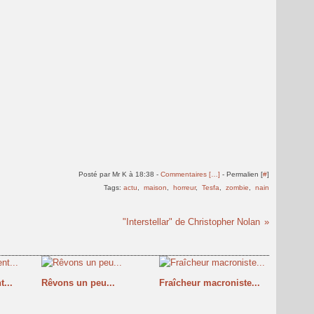
Posté par Mr K à 18:38 -
Commentaires [
…
]
- Permalien [
#
]
Tags:
actu
,
maison
,
horreur
,
Tesfa
,
zombie
,
nain
"Interstellar" de Christopher Nolan
...
Rêvons un peu...
Fraîcheur macroniste...