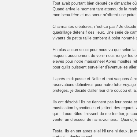
Tout avait pourtant bien débuté ce dimanche où 
Quand arrive le moment tant attendu de la remi
mon beau-frère et ma soeur m'offrent une paire 
Charmantes créatures, n'est-ce pas? Je décide 
quadrillage défensif des lieux. Une série de cam
vivants de petite taille tombent à point nommé p
En plus aucun souci pour nous vu que selon la no
risquent aucunement de venir nous ronger les 
élevés pour notre maisonnée! Après moultes réfle
pour qu'ils puissent surveiller d'éventuelles all
L'après-midi passe et Nelfe et moi vaquons à 
réservations définitives pour notre futur voyage
protégés, je décide d'aller leur dire coucou et là.
Ils ont désobéi! Ils ne tiennent pas leur poste e
mastication hypnotiques et jettent des regards vi
qui... Leurs râles finissent de me terrifier, je c
vente, un dresseur de nains-zombie... Quand j'e
Tesfa! Ils en ont après elle! Ni une ni deux, je 
surtout... douloureuse!