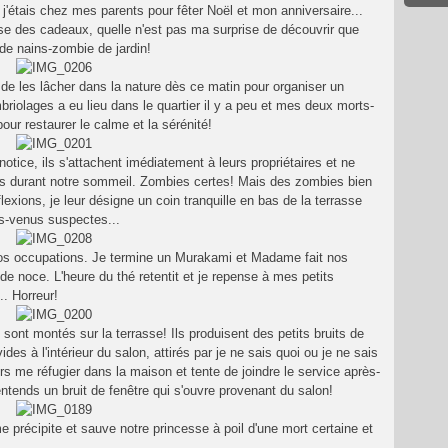
j'étais chez mes parents pour fêter Noël et mon anniversaire...
se des cadeaux, quelle n'est pas ma surprise de découvrir que
de nains-zombie de jardin!
de les lâcher dans la nature dès ce matin pour organiser un
briolages a eu lieu dans le quartier il y a peu et mes deux morts-
our restaurer le calme et la sérénité!
tice, ils s'attachent imédiatement à leurs propriétaires et ne
os durant notre sommeil. Zombies certes! Mais des zombies bien
xions, je leur désigne un coin tranquille en bas de la terrasse
ers-venus suspectes...
nos occupations. Je termine un Murakami et Madame fait nos
 de noce. L'heure du thé retentit et je repense à mes petits
.. Horreur!
t sont montés sur la terrasse! Ils produisent des petits bruits de
des à l'intérieur du salon, attirés par je ne sais quoi ou je ne sais
ours me réfugier dans la maison et tente de joindre le service après-
ntends un bruit de fenêtre qui s'ouvre provenant du salon!
me précipite et sauve notre princesse à poil d'une mort certaine et