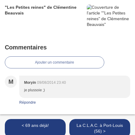
"Les Petites reines" de Clémentine
Beauvais
Commentaires
Ajouter un commentaire
M
Moryin
09/08/2014 23:40
je plussoie ;)
Répondre
< 69 ans déjà!
La C.L.A.C. à Port-Louis
(56) >