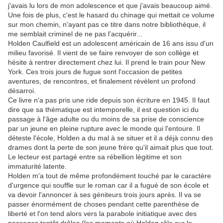
j'avais lu lors de mon adolescence et que j'avais beaucoup aimé.
Une fois de plus, c'est le hasard du chinage qui mettait ce volume
sur mon chemin, n'ayant pas ce titre dans notre bibliothèque, il
me semblait criminel de ne pas l'acquérir...
Holden Caulfield est un adolescent américain de 16 ans issu d'un
milieu favorisé. Il vient de se faire renvoyer de son collège et
hésite à rentrer directement chez lui. Il prend le train pour New
York. Ces trois jours de fugue sont l'occasion de petites
aventures, de rencontres, et finalement révèlent un profond
désarroi.
Ce livre n'a pas pris une ride depuis son écriture en 1945. Il faut
dire que sa thématique est intemporelle, il est question ici du
passage à l'âge adulte ou du moins de sa prise de conscience
par un jeune en pleine rupture avec le monde qui l'entoure. Il
déteste l'école, Holden a du mal à se situer et il a déjà connu des
drames dont la perte de son jeune frère qu'il aimait plus que tout.
Le lecteur est partagé entre sa rébellion légitime et son
immaturité latente.
Holden m'a tout de même profondément touché par le caractère
d'urgence qui souffle sur le roman car il a fugué de son école et
va devoir l'annoncer à ses géniteurs trois jours après. Il va se
passer énormément de choses pendant cette parenthèse de
liberté et l'on tend alors vers la parabole initiatique avec des