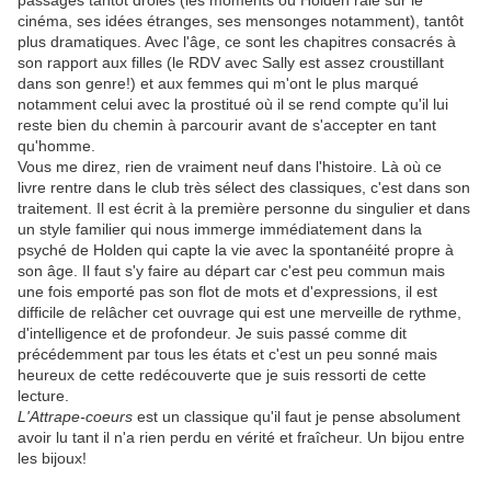
passages tantôt drôles (les moments où Holden râle sur le
cinéma, ses idées étranges, ses mensonges notamment), tantôt
plus dramatiques. Avec l'âge, ce sont les chapitres consacrés à
son rapport aux filles (le RDV avec Sally est assez croustillant
dans son genre!) et aux femmes qui m'ont le plus marqué
notamment celui avec la prostitué où il se rend compte qu'il lui
reste bien du chemin à parcourir avant de s'accepter en tant
qu'homme.
Vous me direz, rien de vraiment neuf dans l'histoire. Là où ce
livre rentre dans le club très sélect des classiques, c'est dans son
traitement. Il est écrit à la première personne du singulier et dans
un style familier qui nous immerge immédiatement dans la
psyché de Holden qui capte la vie avec la spontanéité propre à
son âge. Il faut s'y faire au départ car c'est peu commun mais
une fois emporté pas son flot de mots et d'expressions, il est
difficile de relâcher cet ouvrage qui est une merveille de rythme,
d'intelligence et de profondeur. Je suis passé comme dit
précédemment par tous les états et c'est un peu sonné mais
heureux de cette redécouverte que je suis ressorti de cette
lecture.
L'Attrape-coeurs
est un classique qu'il faut je pense absolument
avoir lu tant il n'a rien perdu en vérité et fraîcheur. Un bijou entre
les bijoux!