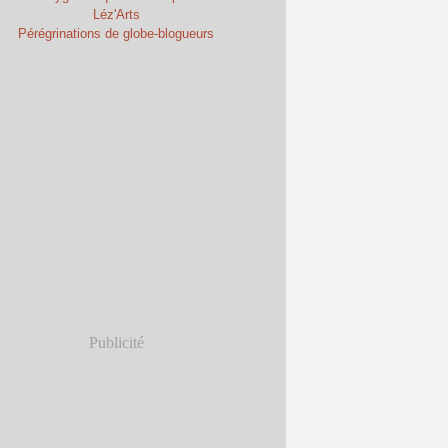
Léz'Arts
Pérégrinations de globe-blogueurs
Publicité