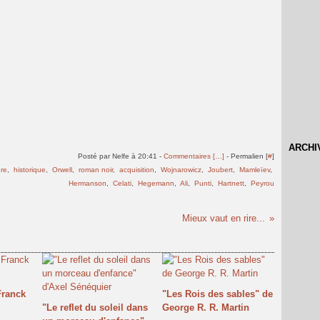
ARCHI
Posté par Nelfe à 20:41 -
Commentaires [
…
]
- Permalien [
#
]
ure
,
historique
,
Orwell
,
roman noir
,
acquisition
,
Wojnarowicz
,
Joubert
,
Mamleïev
,
Hermanson
,
Celati
,
Hegemann
,
Ali
,
Punti
,
Hartnett
,
Peyrou
Mieux vaut en rire...
Franck
"Les Rois des sables" de
"Le reflet du soleil dans
George R. R. Martin