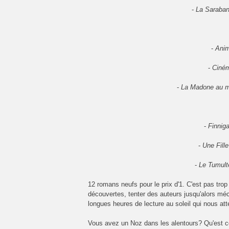
-
La Saraban
-
Anim
-
Ciném
-
La Madone au m
-
Finnig
-
Une Fill
-
Le Tumult
12 romans neufs pour le prix d'1. C'est pas tro
découvertes, tenter des auteurs jusqu'alors mé
longues heures de lecture au soleil qui nous atte
Vous avez un Noz dans les alentours? Qu'est ce