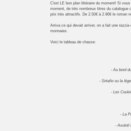
C'est LE bon plan littéraire du moment! Si vou
moment, de très nombreux titres du catalogue d
prix très attractifs. De 2.50€ à 2.90€ le roman n
Arriva ce qui devait arriver, on a fait une razzi
monnaies.
Voici le tableau de chasse:
-
Au bord du
-
Sirtaño ou la lég
-
Les Coulo
-
La P
-
Axolotl 