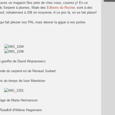
s avez un magasin Noz près de chez vous, courrez-y! En ce
u Serpent à plumes, filiale des
Editions du Rocher
, sont à des
euf, initialement à 20€ en moyenne. A ce prix là, on se fait plaisir!
a qui fait pleurer nos PAL mais danser la gigue à nos portes
 gouffre
de David Wojnarowicz
ende du serpent-roi
de Renaud Joubert
irs du temps
de Iouri Mamleïev
lage
de Marie Hermanson
Roadkill
d'Hélène Hegemann