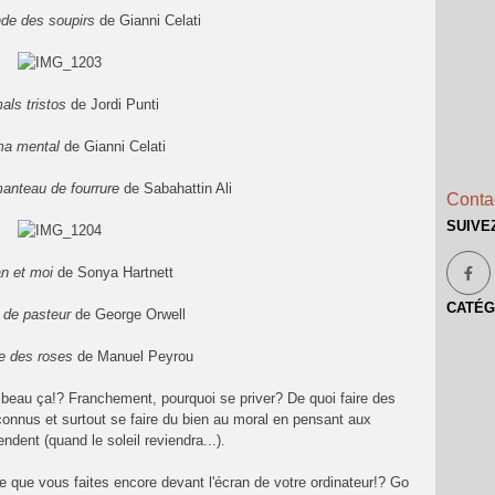
de des soupirs
de Gianni Celati
als tristos
de Jordi Punti
a mental
de Gianni Celati
anteau de fourrure
de Sabahattin Ali
Contac
SUIVE
an et moi
de Sonya Hartnett
CATÉG
e de pasteur
de George Orwell
e des roses
de Manuel Peyrou
p beau ça!? Franchement, pourquoi se priver? De quoi faire des
connus et surtout se faire du bien au moral en pensant aux
ndent (quand le soleil reviendra...).
 que vous faites encore devant l'écran de votre ordinateur!? Go