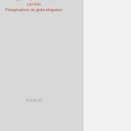
Léz'Arts
Pérégrinations de globe-blogueurs
Publicité