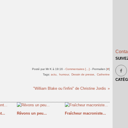
Contac
SUIVE
Posté par Mr K à 19:16 -
Commentaires [
…
]
- Permalien [
#
]
Tags:
actu
,
humour
,
Dessin de presse
,
Catherine
CATÉG
"William Blake ou l'infini" de Christine Jordis
...
Rêvons un peu...
Fraîcheur macroniste...