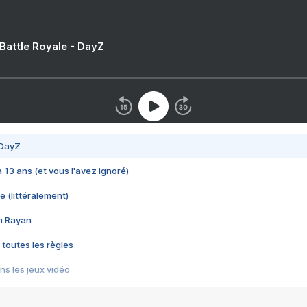
 Battle Royale - DayZ
 DayZ
 a 13 ans (et vous l'avez ignoré)
e (littéralement)
im Rayan
 toutes les règles
s les jeux vidéo
us choquant de Rockstar ? - Le scandale BULLY