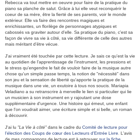
Rebecca va tout mettre en oeuvre pour faire de la pratique du
piano sa planche de salut. Grâce à lui elle veut reconquérir le
coeur de sa mère, être la fierté de ses parents, voir le monde
extérieur. Elle va faire des rencontres magiques et
enrichissantes, un florilège de personnages atypiques et
cabossés va graviter autour d'elle. Sa pratique du piano, c'est sa
façon de vivre sa vie à côté, sa vie différente de celle des autres
mais méritant d'être vécue.
J'ai vraiment été touchée par cette lecture. Je sais ce qu'est la vie
au quotidien de l'apprentissage de l'instrument, les pressions et
le stress qu'engendre le fait de vouloir faire de la musique autre
chose qu'un simple passe temps, la notion de "nécessité" dans
son jeu et la sensation de liberté qu'apporte la pratique de la
musique dans une vie, un exutoire à tous nos soucis. Mariapia
Veladiano a su retranscrire à merveille le lien si particulier qui lie
un musicien à son instrument en y rajoutant une dose
supplémentaire d'urgence. Une histoire qui émeut, une enfant
que l'on voudrait aimer, une écriture simple et si belle, un roman
à découvrir.
J'ai lu
"La Vie à côté"
dans le cadre du
Comité de lecture pour
l'élection des Coups de cœur des Lecteurs d'Entrée Livre
. L'avis
de mes compagnons de lecture est à retrouver
sur la fiche