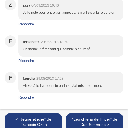
Z
zazy
04/09/2013 19:46
Je le note pour entrer, si j'aime, dans ma liste à faire du bien
Répondre
F
fersenette
29/08/2013 18:20
Un thème intéressant qui semble bien traité
Répondre
F
faurelix
29/08/2013 17:28
Ah voilà le livre dont tu parlais ! J'ai pris note.. merci !
Répondre
< "Jeune et jolie" de
"Les chiens de l'hiver" de
François Ozon
Dan Simmons >