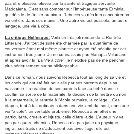
pas être blessée, élevée par la sainte et tragique servante
Maddalena. C'est sans compter sur l'impétueuse tante Erminia,
qui décide de l'initier au piano. Rebecca va dès lors concentrer sa
vie entière dans ses mains... Une autre vie est possible, un autre
langage, une vie à côté.
La critique Nelfesque:
Voilà un très joli roman de la Rentrée
Littéraire. J'ai tout de suite été charmée par la quatrième de
couverture étant moi même pianiste et ayant été séduite par cet
instrument très jeune. Je ne connaissais pas Mariapia Veladiano
et après avoir lu
"La Vie à côté"
, je n'exclue pas de me pencher
plus sérieusement sur sa bibliographie.
Dans ce roman, nous suivons Rebecca tout au long de sa vie et
les choix qui ont été fait pour elle par ses parents depuis sa
naissance. La réaction de ses parents face au bébé dans le
couffin, sa sortie de la maternité, la décision de la mettre ou non
à la maternelle, la rentrée à l'école primaire, le collège... Ces
étapes, tout à fait ordinaires dans une vie lambda, sont, dans une
vie "à côté", un véritable problème. Rebecca a en effet une
particularité, cruelle et injuste, celle d'être laide. L'auteur n'y va
pas par quatre chemins, Rebecca n'a pas juste un physique
ingrat, ses traits ne s'adouciront pas avec l'âge, elle est