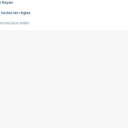
im Rayan
 toutes les règles
s les jeux vidéo
us choquant de Rockstar ? - Le scandale BULLY
e plus moche de Steam
du RÊVE tourne au CAUCHEMAR
pendant 8 heures
it… à tort
umiliés par un jeu vidéo
ire - Final Fantasy 8
ti un empire - Age of Empires
story DOFUS
tard, il crée l'un des pires jeux de tous les temps, MindsEye.