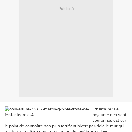
Publicité
L'histoire:
Le
royaume des sept
couronnes est sur
le point de connaître son plus terrifiant hiver: par-delà le mur qui
garde sa frontière nord, une armée de ténèbres se lève,