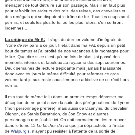
menaçant de tout détruire sur son passage. Mais il en faut plus
pour refroidir les ardeurs des rois, des reines, des chevaliers et
des renégats qui se disputent le trône de fer. Tous les coups sont
permis, et seuls les plus forts, ou les plus retors, s'en sortiront
indemnes...
La critique de Mr K:
Il s'agit du dernier volume d'intégrale du
Trône de fer
paru à ce jour. Il était dans ma PAL depuis un petit
bout de temps et j'ai profité de nos vacances à la montagne pour
le lire. Que dire si ce n'est qu'une fois de plus, j'ai passé des
moments intenses et fabuleux au royaume des sept couronnes.
Deux semaines de lecture trépidante mais jamais harassante
donc avec toujours la même difficulté pour refermer ce gros
volume tant je suis resté sous l'emprise addictive de ce récit hors
norme.
Il m'a tout de même fallu dans un premier temps dépasser ma
déception de ne point suivre la suite des pérégrinations de Tyrion
(mon personnage préféré), mais aussi de Daenyris, du chevalier
Oignon, de Stanis Barathéon, de Jon Snow et d'autres
personnages que j'oublie ici. On doit normalement les retrouver
dans le tome 13
Le bûcher du roi
que j'ai déjà acheté, à l'instar
de
Walpurgis
, n'ayant pu résister à l'attente de la sortie de