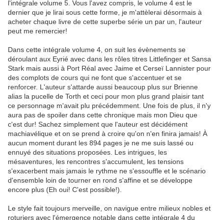
l'intégrale volume 5. Vous l'avez compris, le volume 4 est le
dernier que je lirai sous cette forme, je m'attèlerai désormais à
acheter chaque livre de cette superbe série un par un, l'auteur
peut me remercier!
Dans cette intégrale volume 4, on suit les évènements se
déroulant aux Eyrié avec dans les rôles titres Littlefinger et Sansa
Stark mais aussi à Port Réal avec Jaime et Cerseï Lannister pour
des complots de cours qui ne font que s'accentuer et se
renforcer. L'auteur s'attarde aussi beaucoup plus sur Brienne
alias la pucelle de Torth et ceci pour mon plus grand plaisir tant
ce personnage m'avait plu précédemment. Une fois de plus, il n'y
aura pas de spoiler dans cette chronique mais mon Dieu que
c'est dur! Sachez simplement que l'auteur est décidément
machiavélique et on se prend à croire qu'on n'en finira jamais! À
aucun moment durant les 894 pages je ne me suis lassé ou
ennuyé des situations proposées. Les intrigues, les
mésaventures, les rencontres s'accumulent, les tensions
s'exacerbent mais jamais le rythme ne s'essouffle et le scénario
d'ensemble loin de tourner en rond s'affine et se développe
encore plus (Eh oui! C'est possible!).
Le style fait toujours merveille, on navigue entre milieux nobles et
roturiers avec l'émergence notable dans cette intégrale 4 du