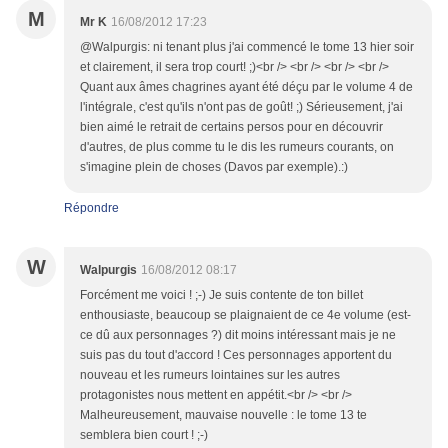
M
Mr K
16/08/2012 17:23
@Walpurgis: ni tenant plus j'ai commencé le tome 13 hier soir
et clairement, il sera trop court! ;)<br /> <br /> <br /> <br />
Quant aux âmes chagrines ayant été déçu par le volume 4 de
l'intégrale, c'est qu'ils n'ont pas de goût! ;) Sérieusement, j'ai
bien aimé le retrait de certains persos pour en découvrir
d'autres, de plus comme tu le dis les rumeurs courants, on
s'imagine plein de choses (Davos par exemple).:)
Répondre
W
Walpurgis
16/08/2012 08:17
Forcément me voici ! ;-) Je suis contente de ton billet
enthousiaste, beaucoup se plaignaient de ce 4e volume (est-
ce dû aux personnages ?) dit moins intéressant mais je ne
suis pas du tout d'accord ! Ces personnages apportent du
nouveau et les rumeurs lointaines sur les autres
protagonistes nous mettent en appétit.<br /> <br />
Malheureusement, mauvaise nouvelle : le tome 13 te
semblera bien court ! ;-)