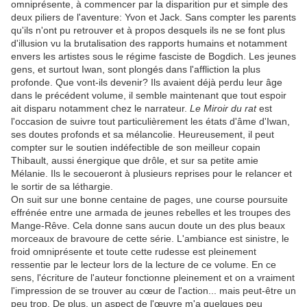
omniprésente, à commencer par la disparition pur et simple des
deux piliers de l'aventure: Yvon et Jack. Sans compter les parents
qu'ils n'ont pu retrouver et à propos desquels ils ne se font plus
d'illusion vu la brutalisation des rapports humains et notamment
envers les artistes sous le régime fasciste de Bogdich. Les jeunes
gens, et surtout Iwan, sont plongés dans l'affliction la plus
profonde. Que vont-ils devenir? Ils avaient déjà perdu leur âge
dans le précédent volume, il semble maintenant que tout espoir
ait disparu notamment chez le narrateur.
Le Miroir du rat
est
l'occasion de suivre tout particulièrement les états d'âme d'Iwan,
ses doutes profonds et sa mélancolie. Heureusement, il peut
compter sur le soutien indéfectible de son meilleur copain
Thibault, aussi énergique que drôle, et sur sa petite amie
Mélanie. Ils le secoueront à plusieurs reprises pour le relancer et
le sortir de sa léthargie.
On suit sur une bonne centaine de pages, une course poursuite
effrénée entre une armada de jeunes rebelles et les troupes des
Mange-Rêve. Cela donne sans aucun doute un des plus beaux
morceaux de bravoure de cette série. L'ambiance est sinistre, le
froid omniprésente et toute cette rudesse est pleinement
ressentie par le lecteur lors de la lecture de ce volume. En ce
sens, l'écriture de l'auteur fonctionne pleinement et on a vraiment
l'impression de se trouver au cœur de l'action... mais peut-être un
peu trop. De plus, un aspect de l'œuvre m'a quelques peu