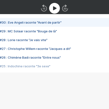
#30 : Eve Angeli raconte "Avant de partir"
#29 : MC Solaar raconte "Bouge de là"
28 : Lorie raconte "Je vais vite"
#27 : Christophe Willem raconte "Jacques a dit"
#26 : Chimène Badi raconte "Entre nous"
#25 : Indochine raconte "3e sexe"
#24 : Zaho raconte "C'est chelou"
#23 : Patrick Bruel raconte "Au café des délices"
#22 : Kyo raconte "Le chemin"
#21 : Nolwenn Leroy raconte "Cassé"