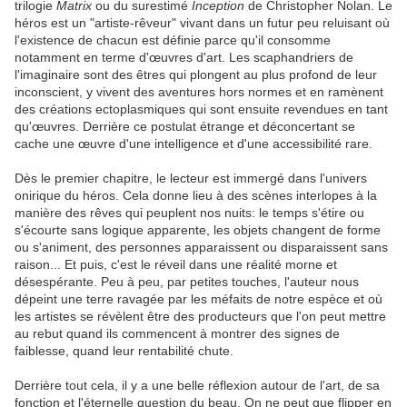
trilogie
Matrix
ou du surestimé
Inception
de Christopher Nolan. Le
héros est un "artiste-rêveur" vivant dans un futur peu reluisant où
l'existence de chacun est définie parce qu'il consomme
notamment en terme d'œuvres d'art. Les scaphandriers de
l'imaginaire sont des êtres qui plongent au plus profond de leur
inconscient, y vivent des aventures hors normes et en ramènent
des créations ectoplasmiques qui sont ensuite revendues en tant
qu'œuvres. Derrière ce postulat étrange et déconcertant se
cache une œuvre d'une intelligence et d'une accessibilité rare.
Dès le premier chapitre, le lecteur est immergé dans l'univers
onirique du héros. Cela donne lieu à des scènes interlopes à la
manière des rêves qui peuplent nos nuits: le temps s'étire ou
s'écourte sans logique apparente, les objets changent de forme
ou s'animent, des personnes apparaissent ou disparaissent sans
raison... Et puis, c'est le réveil dans une réalité morne et
désespérante. Peu à peu, par petites touches, l'auteur nous
dépeint une terre ravagée par les méfaits de notre espèce et où
les artistes se révèlent être des producteurs que l'on peut mettre
au rebut quand ils commencent à montrer des signes de
faiblesse, quand leur rentabilité chute.
Derrière tout cela, il y a une belle réflexion autour de l'art, de sa
fonction et l'éternelle question du beau. On ne peut que flipper en