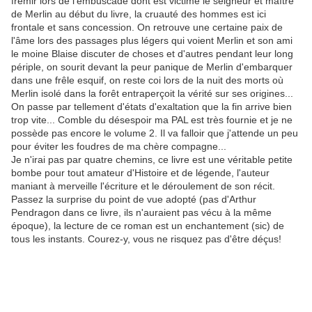
frémir lors de l'embuscade dont est victime le seigneur et maître
de Merlin au début du livre, la cruauté des hommes est ici
frontale et sans concession. On retrouve une certaine paix de
l'âme lors des passages plus légers qui voient Merlin et son ami
le moine Blaise discuter de choses et d'autres pendant leur long
périple, on sourit devant la peur panique de Merlin d'embarquer
dans une frêle esquif, on reste coi lors de la nuit des morts où
Merlin isolé dans la forêt entraperçoit la vérité sur ses origines...
On passe par tellement d'états d'exaltation que la fin arrive bien
trop vite... Comble du désespoir ma PAL est très fournie et je ne
possède pas encore le volume 2. Il va falloir que j'attende un peu
pour éviter les foudres de ma chère compagne...
Je n'irai pas par quatre chemins, ce livre est une véritable petite
bombe pour tout amateur d'Histoire et de légende, l'auteur
maniant à merveille l'écriture et le déroulement de son récit.
Passez la surprise du point de vue adopté (pas d'Arthur
Pendragon dans ce livre, ils n'auraient pas vécu à la même
époque), la lecture de ce roman est un enchantement (sic) de
tous les instants. Courez-y, vous ne risquez pas d'être déçus!