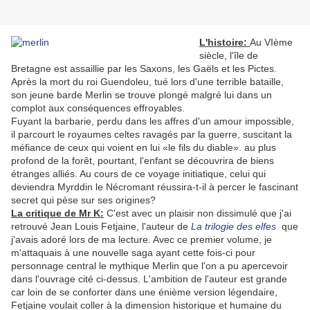
L'histoire:
Au VIème
siècle, l'île de
Bretagne est assaillie par les Saxons, les Gaëls et les Pictes.
Après la mort du roi Guendoleu, tué lors d'une terrible bataille,
son jeune barde Merlin se trouve plongé malgré lui dans un
complot aux conséquences effroyables.
Fuyant la barbarie, perdu dans les affres d'un amour impossible,
il parcourt le royaumes celtes ravagés par la guerre, suscitant la
méfiance de ceux qui voient en lui «le fils du diable». au plus
profond de la forêt, pourtant, l'enfant se découvrira de biens
étranges alliés. Au cours de ce voyage initiatique, celui qui
deviendra Myrddin le Nécromant réussira-t-il à percer le fascinant
secret qui pèse sur ses origines?
La critique de Mr K:
C'est avec un plaisir non dissimulé que j'ai
retrouvé Jean Louis Fetjaine, l'auteur de
La trilogie des elfes
que
j'avais adoré lors de ma lecture.
Avec ce premier volume, je
m'attaquais à une nouvelle saga ayant cette fois-ci pour
personnage central le mythique Merlin que l'on a pu apercevoir
dans l'ouvrage cité ci-dessus.
L'ambition de l'auteur est grande
car loin de se conforter dans une énième version légendaire,
Fetjaine voulait coller à la dimension historique et humaine du