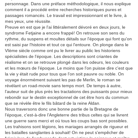
personnage. Dans une préface méthodologique, il nous explique
comment il a procédé entre recherches historiques pures et
passages romancés. Le travail est impressionnant et le livre, à
mes yeux, une réussite.
Preuve en est que je l'ai littéralement dévoré en deux jours, le
syndrome Fetjaine a encore frappé! On retrouve son sens du
rythme, du suspens et moultes détails sur l'époque qui font qu'on
est saisi par l'histoire et tout ce qui l'entoure. On plonge dans le
VIème siècle comme ont pu le livrer au public les historiens
spécialistes de l'époque. Les descriptions sont criantes de
réalisme et on se retrouve plongé dans les odeurs, les couleurs
et les mœurs de l'époque. Le moins que l'on puisse dire c'est que
la vie y était rude pour tous que l'on soit pauvre ou noble. On
voyage énormément suivant les pas de Merlin, le roman se
révélant un road-movie sans temps mort. De temps à autre,
l'auteur suit de plus près les tractations des puissants pour mieux
rebondir sur le destin exceptionnel de cet être hors du commun
que se révèle être le fils bâtard de la reine Aldan.
Nous traversons donc une bonne partie de la Bretagne de
l'époque, c'est-à-dire l'Angleterre des tribus celtes qui se livrent
une guerre sans merci et où tous les coups bas sont possibles.
Les trahisons sont légions, les mariages arrangés de rigueur et
les batailles sanglantes à souhait! On ne peut s'empêcher de