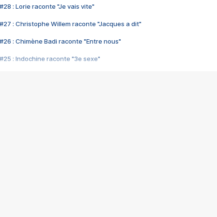
28 : Lorie raconte "Je vais vite"
#27 : Christophe Willem raconte "Jacques a dit"
#26 : Chimène Badi raconte "Entre nous"
#25 : Indochine raconte "3e sexe"
#24 : Zaho raconte "C'est chelou"
#23 : Patrick Bruel raconte "Au café des délices"
#22 : Kyo raconte "Le chemin"
#21 : Nolwenn Leroy raconte "Cassé"
#20 : Patrick Hernandez raconte "Born to be alive"
#19 : Lorie raconte "Près de moi"
#18 : Michael Jones raconte "A nos actes manqués" (avec Jean-Jacque
#17 : Khaled raconte "Aïcha"
#16 : Corneille raconte "Parce qu'on vient de loin"