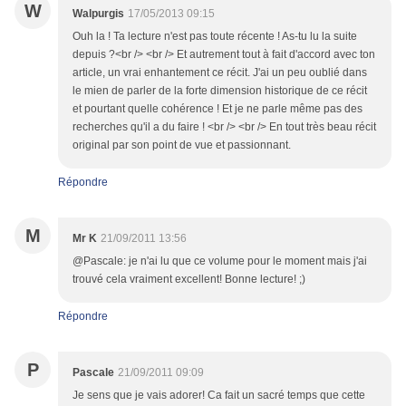
W
Walpurgis
17/05/2013 09:15
Ouh la ! Ta lecture n'est pas toute récente ! As-tu lu la suite
depuis ?<br /> <br /> Et autrement tout à fait d'accord avec ton
article, un vrai enhantement ce récit. J'ai un peu oublié dans
le mien de parler de la forte dimension historique de ce récit
et pourtant quelle cohérence ! Et je ne parle même pas des
recherches qu'il a du faire ! <br /> <br /> En tout très beau récit
original par son point de vue et passionnant.
Répondre
M
Mr K
21/09/2011 13:56
@Pascale: je n'ai lu que ce volume pour le moment mais j'ai
trouvé cela vraiment excellent! Bonne lecture! ;)
Répondre
P
Pascale
21/09/2011 09:09
Je sens que je vais adorer! Ca fait un sacré temps que cette