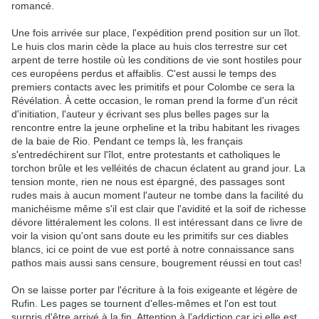
romancé.
Une fois arrivée sur place, l'expédition prend position sur un îlot.
Le huis clos marin cède la place au huis clos terrestre sur cet
arpent de terre hostile où les conditions de vie sont hostiles pour
ces européens perdus et affaiblis. C'est aussi le temps des
premiers contacts avec les primitifs et pour Colombe ce sera la
Révélation. À cette occasion, le roman prend la forme d'un récit
d'initiation, l'auteur y écrivant ses plus belles pages sur la
rencontre entre la jeune orpheline et la tribu habitant les rivages
de la baie de Rio. Pendant ce temps là, les français
s'entredéchirent sur l'îlot, entre protestants et catholiques le
torchon brûle et les velléités de chacun éclatent au grand jour. La
tension monte, rien ne nous est épargné, des passages sont
rudes mais à aucun moment l'auteur ne tombe dans la facilité du
manichéisme même s'il est clair que l'avidité et la soif de richesse
dévore littéralement les colons. Il est intéressant dans ce livre de
voir la vision qu'ont sans doute eu les primitifs sur ces diables
blancs, ici ce point de vue est porté à notre connaissance sans
pathos mais aussi sans censure, bougrement réussi en tout cas!
On se laisse porter par l'écriture à la fois exigeante et légère de
Rufin. Les pages se tournent d'elles-mêmes et l'on est tout
surpris d'être arrivé à la fin. Attention à l'addiction car ici elle est