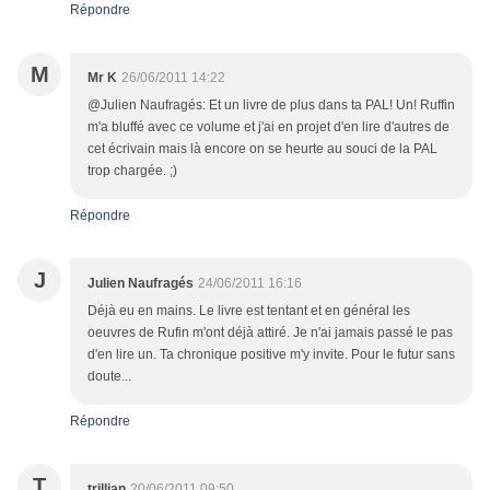
Répondre
M
Mr K
26/06/2011 14:22
@Julien Naufragés: Et un livre de plus dans ta PAL! Un! Ruffin
m'a bluffé avec ce volume et j'ai en projet d'en lire d'autres de
cet écrivain mais là encore on se heurte au souci de la PAL
trop chargée. ;)
Répondre
J
Julien Naufragés
24/06/2011 16:16
Déjà eu en mains. Le livre est tentant et en général les
oeuvres de Rufin m'ont déjà attiré. Je n'ai jamais passé le pas
d'en lire un. Ta chronique positive m'y invite. Pour le futur sans
doute...
Répondre
T
trillian
20/06/2011 09:50