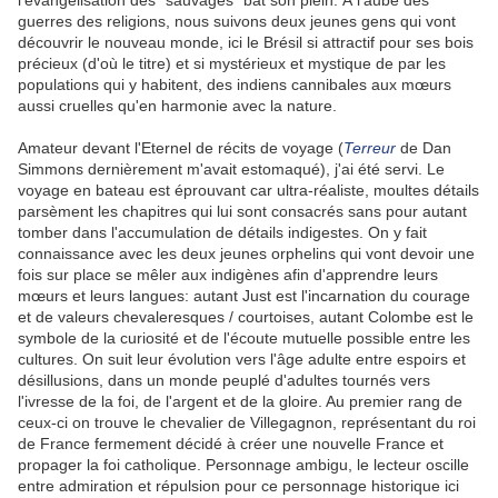
l'évangélisation des "sauvages" bat son plein. À l'aube des
guerres des religions, nous suivons deux jeunes gens qui vont
découvrir le nouveau monde, ici le Brésil si attractif pour ses bois
précieux (d'où le titre) et si mystérieux et mystique de par les
populations qui y habitent, des indiens cannibales aux mœurs
aussi cruelles qu'en harmonie avec la nature.
Amateur devant l'Eternel de récits de voyage (
Terreur
de Dan
Simmons dernièrement m'avait estomaqué), j'ai été servi. Le
voyage en bateau est éprouvant car ultra-réaliste, moultes détails
parsèment les chapitres qui lui sont consacrés sans pour autant
tomber dans l'accumulation de détails indigestes. On y fait
connaissance avec les deux jeunes orphelins qui vont devoir une
fois sur place se mêler aux indigènes afin d'apprendre leurs
mœurs et leurs langues: autant Just est l'incarnation du courage
et de valeurs chevaleresques / courtoises, autant Colombe est le
symbole de la curiosité et de l'écoute mutuelle possible entre les
cultures. On suit leur évolution vers l'âge adulte entre espoirs et
désillusions, dans un monde peuplé d'adultes tournés vers
l'ivresse de la foi, de l'argent et de la gloire. Au premier rang de
ceux-ci on trouve le chevalier de Villegagnon, représentant du roi
de France fermement décidé à créer une nouvelle France et
propager la foi catholique. Personnage ambigu, le lecteur oscille
entre admiration et répulsion pour ce personnage historique ici