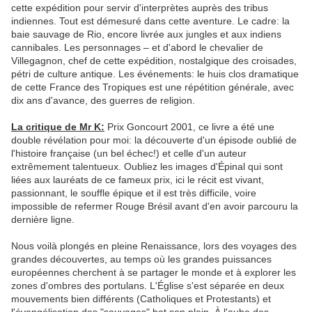
cette expédition pour servir d'interprètes auprès des tribus
indiennes. Tout est démesuré dans cette aventure. Le cadre: la
baie sauvage de Rio, encore livrée aux jungles et aux indiens
cannibales. Les personnages – et d'abord le chevalier de
Villegagnon, chef de cette expédition, nostalgique des croisades,
pétri de culture antique. Les événements: le huis clos dramatique
de cette France des Tropiques est une répétition générale, avec
dix ans d'avance, des guerres de religion.
La critique de Mr K:
Prix Goncourt 2001, ce livre a été une
double révélation pour moi: la découverte d'un épisode oublié de
l'histoire française (un bel échec!) et celle d'un auteur
extrêmement talentueux. Oubliez les images d'Épinal qui sont
liées aux lauréats de ce fameux prix, ici le récit est vivant,
passionnant, le souffle épique et il est très difficile, voire
impossible de refermer Rouge Brésil avant d'en avoir parcouru la
dernière ligne.
Nous voilà plongés en pleine Renaissance, lors des voyages des
grandes découvertes, au temps où les grandes puissances
européennes cherchent à se partager le monde et à explorer les
zones d'ombres des portulans. L'Église s'est séparée en deux
mouvements bien différents (Catholiques et Protestants) et