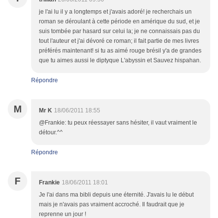
je l'ai lu il y a longtemps et j'avais adoré! je recherchais un
roman se déroulant à cette période en amérique du sud, et je
suis tombée par hasard sur celui la; je ne connaissais pas du
tout l'auteur et j'ai dévoré ce roman; il fait partie de mes livres
préférés maintenant! si tu as aimé rouge brésil y'a de grandes
que tu aimes aussi le diptyque L'abyssin et Sauvez hispahan.
Répondre
M
Mr K
18/06/2011 18:55
@Frankie: tu peux réessayer sans hésiter, il vaut vraiment le
détour.^^
Répondre
F
Frankie
18/06/2011 18:01
Je l'ai dans ma bibli depuis une éternité. J'avais lu le début
mais je n'avais pas vraiment accroché. Il faudrait que je
reprenne un jour !