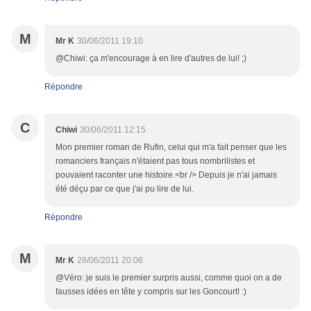
M
Mr K
30/06/2011 19:10
@Chiwi: ça m'encourage à en lire d'autres de lui! ;)
Répondre
C
Chiwi
30/06/2011 12:15
Mon premier roman de Rufin, celui qui m'a fait penser que les
romanciers français n'étaient pas tous nombrilistes et
pouvaient raconter une histoire.<br /> Depuis je n'ai jamais
été déçu par ce que j'ai pu lire de lui.
Répondre
M
Mr K
28/06/2011 20:06
@Véro: je suis le premier surpris aussi, comme quoi on a de
fausses idées en tête y compris sur les Goncourt! :)