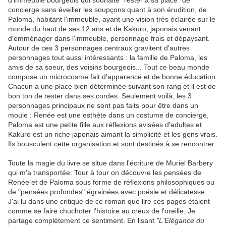
d'immeuble bourgeois qui souhaite "rester à sa place" de
concierge sans éveiller les soupçons quant à son érudition, de
Paloma, habitant l'immeuble, ayant une vision très éclairée sur le
monde du haut de ses 12 ans et de Kakuro, japonais venant
d'emménager dans l'immeuble, personnage frais et dépaysant.
Autour de ces 3 personnages centraux gravitent d'autres
personnages tout aussi intéressants : la famille de Paloma, les
amis de sa soeur, des voisins bourgeois... Tout ce beau monde
compose un microcosme fait d'apparence et de bonne éducation.
Chacun a une place bien déterminée suivant son rang et il est de
bon ton de rester dans ses cordes. Seulement voilà, les 3
personnages principaux ne sont pas faits pour être dans un
moule : Renée est une esthète dans un costume de concierge,
Paloma est une petite fille aux réflexions avisées d'adultes et
Kakuro est un riche japonais aimant la simplicité et les gens vrais.
Ils bousculent cette organisation et sont destinés à se rencontrer.
Toute la magie du livre se situe dans l'écriture de Muriel Barbery
qui m'a transportée. Tour à tour on découvre les pensées de
Renée et de Paloma sous forme de réflexions philosophiques ou
de "pensées profondes" égrainées avec poésie et délicatesse.
J'ai lu dans une critique de ce roman que lire ces pages étaient
comme se faire chuchoter l'histoire au creux de l'oreille. Je
partage complètement ce sentiment. En lisant
"L'Elégance du