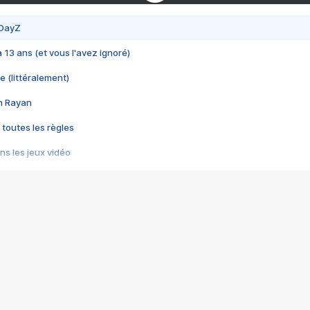
 DayZ
 a 13 ans (et vous l'avez ignoré)
e (littéralement)
im Rayan
 toutes les règles
s les jeux vidéo
us choquant de Rockstar ? - Le scandale BULLY
e plus moche de Steam
du RÊVE tourne au CAUCHEMAR
pendant 8 heures
it… à tort
umiliés par un jeu vidéo