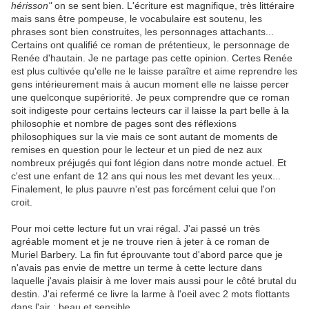
hérisson"
on se sent bien. L'écriture est magnifique, très littéraire
mais sans être pompeuse, le vocabulaire est soutenu, les
phrases sont bien construites, les personnages attachants...
Certains ont qualifié ce roman de prétentieux, le personnage de
Renée d'hautain. Je ne partage pas cette opinion. Certes Renée
est plus cultivée qu'elle ne le laisse paraître et aime reprendre les
gens intérieurement mais à aucun moment elle ne laisse percer
une quelconque supériorité. Je peux comprendre que ce roman
soit indigeste pour certains lecteurs car il laisse la part belle à la
philosophie et nombre de pages sont des réflexions
philosophiques sur la vie mais ce sont autant de moments de
remises en question pour le lecteur et un pied de nez aux
nombreux préjugés qui font légion dans notre monde actuel. Et
c'est une enfant de 12 ans qui nous les met devant les yeux...
Finalement, le plus pauvre n'est pas forcément celui que l'on
croit.
Pour moi cette lecture fut un vrai régal. J'ai passé un très
agréable moment et je ne trouve rien à jeter à ce roman de
Muriel Barbery. La fin fut éprouvante tout d'abord parce que je
n'avais pas envie de mettre un terme à cette lecture dans
laquelle j'avais plaisir à me lover mais aussi pour le côté brutal du
destin. J'ai refermé ce livre la larme à l'oeil avec 2 mots flottants
dans l'air : beau et sensible.