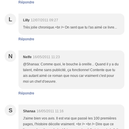
Répondre
L
Lilly
12/07/2011 09:27
Très jolie chronique.<br /> On sent que tu l'as aimé ce livre...
Répondre
N
Nelfe
16/05/2011 11:23
@Shanaa: Comme quoi, le bouche à oreille... Quand il y a du
talent, même sans publicité, ça fonctionne! Contente que tu
ais autant aimé ce roman que nous car vraiment c'est pour
moi un chef d'oeuvre.
Répondre
S
Shanaa
16/05/2011 11:16
J'aime bien vos avis. Il est vrai que passé les 100 premières
pages, l'histoire décolle vraiment. <br /> <br /> Dire que ce