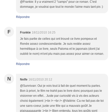
@Frankie: Il y a vraiment 2 "camps" pour ce roman. C'est
dommage, je voudrai que tout le monde l'aime mais tant pis :)
Répondre
F
Frankie
18/11/2010 16:25
Je fais partie de celles qui ont trouvé ce livre pompeux et
Renée assez condescendante. Je suis restée assez
hermétique à ce livre, seuls Paloma et le japonais (dont j'ai
oublié le nom) m'ont plu mais pas assez pour aimer ce roman.
Répondre
N
Nelfe
16/11/2010 20:12
@Sunnivan: Oui je vois tout à fait de quel moment tu parles.
Bon à priori, le film ne trahit pas le livre donc pourquoi pas le
visionner en effet... Juste par curiosité vis à vis des acteurs
choisi également :)<br /> <br /> @Valérie: Ca ne fait pas de toi
une sans-coeur, juste une fille qui a mauvais goût! Je
plaisaaaaaante ;)<br /> Bien entendu, tous les goûts sont