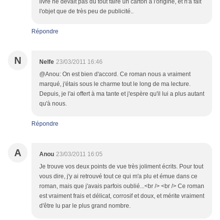
livre ne devait pas du tout faire un carton à l'origine, et n'a fait
l'objet que de très peu de publicité..
Répondre
N
Nelfe
23/03/2011 16:46
@Anou: On est bien d'accord. Ce roman nous a vraiment
marqué, j'étais sous le charme tout le long de ma lecture.
Depuis, je l'ai offert à ma tante et j'espère qu'il lui a plus autant
qu'à nous.
Répondre
A
Anou
23/03/2011 16:05
Je trouve vos deux points de vue très joliment écrits. Pour tout
vous dire, j'y ai retrouvé tout ce qui m'a plu et émue dans ce
roman, mais que j'avais parfois oublié...<br /> <br /> Ce roman
est vraiment frais et délicat, corrosif et doux, et mérite vraiment
d'être lu par le plus grand nombre.