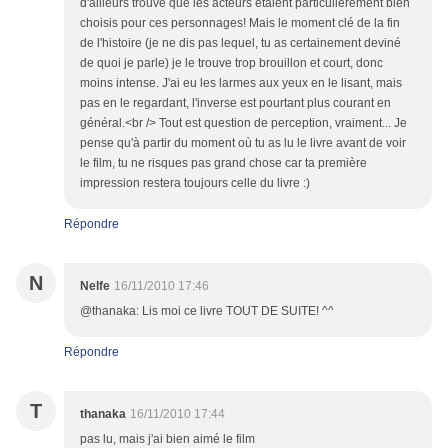
d'ailleurs trouvé que les acteurs étaient particulièrement bien
choisis pour ces personnages! Mais le moment clé de la fin
de l'histoire (je ne dis pas lequel, tu as certainement deviné
de quoi je parle) je le trouve trop brouillon et court, donc
moins intense. J'ai eu les larmes aux yeux en le lisant, mais
pas en le regardant, l'inverse est pourtant plus courant en
général.<br /> Tout est question de perception, vraiment... Je
pense qu'à partir du moment où tu as lu le livre avant de voir
le film, tu ne risques pas grand chose car ta première
impression restera toujours celle du livre :)
Répondre
N
Nelfe
16/11/2010 17:46
@thanaka: Lis moi ce livre TOUT DE SUITE! ^^
Répondre
T
thanaka
16/11/2010 17:44
pas lu, mais j'ai bien aimé le film