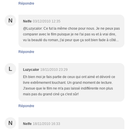
Répondre
N
Nelfe
03/12/2010 12:35
@Luzycalor: Ce fut la même chose pour nous. Je ne peux pas
comparer avec le film puisque je ne l'ai pas vu et à vrai dire,
vu la beauté du roman, j'ai peur que ça soit bien fade à côté...
Répondre
L
Luzycalor
18/11/2010 23:29
Eh bien moi je fais partie de ceux qui ont aimé et dévoré ce
livre extrêmement touchant. Un grand moment de lecture.
J'avoue que le film ne m'a pas laissé indifférente non plus
mais pas du grand ciné ça c'est sûr!
Répondre
N
Nelfe
18/11/2010 16:33