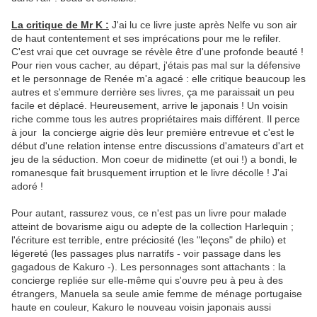
La critique de Mr K :
J'ai lu ce livre juste après Nelfe vu son air
de haut contentement et ses imprécations pour me le refiler.
C'est vrai que cet ouvrage se révèle être d'une profonde beauté !
Pour rien vous cacher, au départ, j'étais pas mal sur la défensive
et le personnage de Renée m'a agacé : elle critique beaucoup les
autres et s'emmure derrière ses livres, ça me paraissait un peu
facile et déplacé. Heureusement, arrive le japonais ! Un voisin
riche comme tous les autres propriétaires mais différent. Il perce
à jour la concierge aigrie dès leur première entrevue et c'est le
début d'une relation intense entre discussions d'amateurs d'art et
jeu de la séduction. Mon coeur de midinette (et oui !) a bondi, le
romanesque fait brusquement irruption et le livre décolle ! J'ai
adoré !
Pour autant, rassurez vous, ce n'est pas un livre pour malade
atteint de bovarisme aigu ou adepte de la collection Harlequin ;
l'écriture est terrible, entre préciosité (les "leçons" de philo) et
légereté (les passages plus narratifs - voir passage dans les
gagadous de Kakuro -). Les personnages sont attachants : la
concierge repliée sur elle-même qui s'ouvre peu à peu à des
étrangers, Manuela sa seule amie femme de ménage portugaise
haute en couleur, Kakuro le nouveau voisin japonais aussi