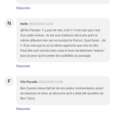
Répondre
N
Nelfe
16/11/2010 13:45
@Fée Paradis: Y a pas de mal ;)<br /> C'est clair que c'est
d'un autre niveau. Je me suis d'ailleurs fait à peu près la
même réflexion hier soir en postant le Pancol. Quel fossé...<br
/> Et je vois que tu as la même approche que moi du film.
Peut être qu'il est très bien mais le livre est tellement "wahou"
que j'ai peur qu'on perde des subtilités au passage.
Répondre
F
Fée Paradis
16/11/2010 13:28
Ben j'aurais mieux fait de lire les autres commentaires avant
de balancer le mien, je découvre qu'il a déjà été question du
film ! Sorry.
Répondre