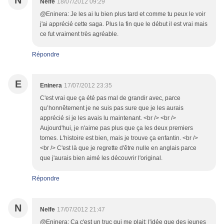
N
Nelfe
18/07/2012 09:29
@Eninera: Je les ai lu bien plus tard et comme tu peux le voir
j'ai apprécié cette saga. Plus la fin que le début il est vrai mais
ce fut vraiment très agréable.
Répondre
E
Eninera
17/07/2012 23:35
C'est vrai que ça été pas mal de grandir avec, parce
qu’honnêtement je ne suis pas sure que je les aurais
apprécié si je les avais lu maintenant. <br /> <br />
Aujourd'hui, je n'aime pas plus que ça les deux premiers
tomes. L'histoire est bien, mais je trouve ça enfantin. <br />
<br /> C'est là que je regrette d'être nulle en anglais parce
que j'aurais bien aimé les découvrir l'original.
Répondre
N
Nelfe
17/07/2012 21:47
@Eninera: Ca c'est un truc qui me plait: l'idée que des jeunes