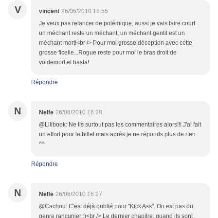
V
vincent
26/06/2010 18:55
Je veux pas relancer de polémique, aussi je vais faire court.
un méchant reste un méchant, un méchant gentil est un
méchant mort!<br /> Pour moi grosse déception avec cette
grosse ficelle...Rogue reste pour moi le bras droit de
voldemort et basta!
Répondre
N
Nelfe
26/06/2010 16:28
@Lilibook: Ne lis surtout pas les commentaires alors!!! J'ai fait
un effort pour le billet mais après je ne réponds plus de rien
^^
Répondre
N
Nelfe
26/06/2010 16:27
@Cachou: C'est déjà oublié pour "Kick Ass". On est pas du
genre rancunier ;)<br /> Le dernier chapitre, quand ils sont