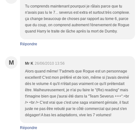
Tu comprends maintenant pourquoi je râlais parce que tu
n'avais pas lu le 7... severus est extra et surtout très complexe.
ça change beaucoup de choses par rapport au tome 6, parce
que du coup, on comprend autrement l'énervement de Rogue
quand Harry le traite de lâche après la mort de Dumby.
Répondre
M
Mr K
26/06/2010 13:56
Alors quand même! T'admets que Rogue est un personnage
excellent! C'est mon préféré et de loin, même si j'avais deviné
dès le volume 4 qu'il n'était pas vraiment ce qu'il prétendait
être. Malheureusement, je n'ai pu faire le "(Re) reading" mais
t'imagine bien que j'aurai été dans la "Team Severus +++".<br
/> <br /> C'est vrai que c'est une saga vraiment géniale, il faut
juste ne pas être rebuté par le côté commercial qui peut s'en
dégager! A bas les adaptations, vive les 7 volumes!
Répondre