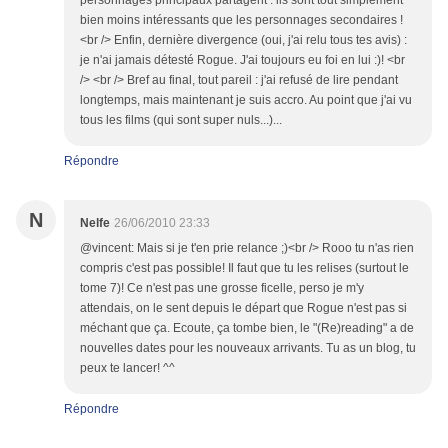
personnages principaux partagent : ils sont tout simplement
bien moins intéressants que les personnages secondaires !
<br /> Enfin, dernière divergence (oui, j'ai relu tous tes avis) :
je n'ai jamais détesté Rogue. J'ai toujours eu foi en lui :)! <br
/> <br /> Bref au final, tout pareil : j'ai refusé de lire pendant
longtemps, mais maintenant je suis accro. Au point que j'ai vu
tous les films (qui sont super nuls...)...
Répondre
N
Nelfe
26/06/2010 23:33
@vincent: Mais si je t'en prie relance ;)<br /> Rooo tu n'as rien
compris c'est pas possible! Il faut que tu les relises (surtout le
tome 7)! Ce n'est pas une grosse ficelle, perso je m'y
attendais, on le sent depuis le départ que Rogue n'est pas si
méchant que ça. Ecoute, ça tombe bien, le "(Re)reading" a de
nouvelles dates pour les nouveaux arrivants. Tu as un blog, tu
peux te lancer! ^^
Répondre