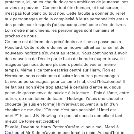
protecteur, ici, on touche du doigt ses ambitions de jeunesse, ses
envies de pouvoir... Comme tout être humain, et tout sorcier, il
n'est pas tout blanc ou tout noir. Cette faculté à donner du relief
aux personnages et de la complexité à leurs personnalités est un
des points pour lesquels j'ai beaucoup aimé cette série de livres.
Loin d'être manichéens, les personnages sont humains et
proches de nous.
Ce tome est différent des précédents car il ne se passe pas à
Poudlard. Cette rupture donne un nouvel attrait au roman et de
nouveaux horizons s'ouvrent au lecteur. Nous continuons à avoir
des nouvelles de l'école par le biais de la radio (super trouvaille
magique qui nous donne plusieurs points de vue en même
temps). Même si ce tome est très centré sur Harry, Ron et
Hermione, nous continuons à suivre les autres personnages.
Et niveau personnages, pour ce tome final, c'est l'hécatombe! Il
ne fait pas bon s'être trop attaché à certains d'entre eux sous
peine de grosse envie de suicide à la lecture... Paix à l'âme, entre
autres, de mon totem de team... Hedwige, t'étais une chouette
chouette (je suis en forme)! Il m'arrivait souvent à la fin d'un
chapitre de me dire: "Oh non c'est pas possible!!! Untel est
mort!!!" Et oui, J.K. Rowling n'a pas fait dans la dentelle et tant
mieux! Ce tome est crédible!
Et voilà, l'aventure Harry Potter s'arrête ici pour moi. Merci à
Cachou
et Mr K de m'avoir un peu forcé la main. Aujourd'hui, je