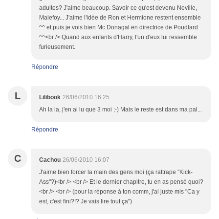
adultes? J'aime beaucoup. Savoir ce qu'est devenu Neville,
Malefoy... J'aime l'idée de Ron et Hermione restent ensemble
^^ et puis je vois bien Mc Donagal en directrice de Poudlard
^^<br /> Quand aux enfants d'Harry, l'un d'eux lui ressemble
furieusement.
Répondre
L
Lilibook
26/06/2010 16:25
Ah la la, j'en ai lu que 3 moi ;-) Mais le reste est dans ma pal...
Répondre
C
Cachou
26/06/2010 16:07
J'aime bien forcer la main des gens moi (ça rattrape "Kick-
Ass"?)<br /> <br /> Et le dernier chapitre, tu en as pensé quoi?
<br /> <br /> (pour la réponse à ton comm, j'ai juste mis "Ca y
est, c'est fini?!? Je vais lire tout ça")