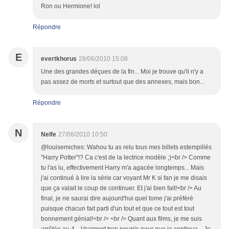
Ron ou Hermione! lol
Répondre
E
evertkhorus
28/06/2010 15:08
Une des grandes déçues de la fin... Moi je trouve qu'il n'y a
pas assez de morts et surtout que des annexes, mais bon...
Répondre
N
Nelfe
27/06/2010 10:50
@louisemiches: Wahou tu as relu tous mes billets estempillés
"Harry Potter"!? Ca c'est de la lectrice modèle ;)<br /> Comme
tu l'as lu, effectivement Harry m'a agacée longtemps... Mais
j'ai continué à lire la série car voyant Mr K si fan je me disais
que ça valait le coup de continuer. Et j'ai bien fait!<br /> Au
final, je ne saurai dire aujourd'hui quel tome j'ai préféré
puisque chacun fait parti d'un tout et que ce tout est tout
bonnement génial!<br /> <br /> Quant aux films, je me suis