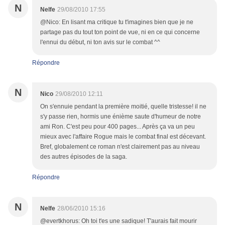
N
Nelfe
29/08/2010 17:55
@Nico: En lisant ma critique tu t'imagines bien que je ne
partage pas du tout ton point de vue, ni en ce qui concerne
l'ennui du début, ni ton avis sur le combat ^^
Répondre
N
Nico
29/08/2010 12:11
On s'ennuie pendant la première moitié, quelle tristesse! il ne
s'y passe rien, hormis une énième saute d'humeur de notre
ami Ron. C'est peu pour 400 pages... Après ça va un peu
mieux avec l'affaire Rogue mais le combat final est décevant.
Bref, globalement ce roman n'est clairement pas au niveau
des autres épisodes de la saga.
Répondre
N
Nelfe
28/06/2010 15:16
@evertkhorus: Oh toi t'es une sadique! T'aurais fait mourir