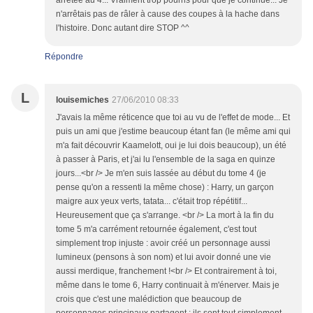
arrêtée au 4... Vraiment trop pourris pour que je continue... Je
n'arrêtais pas de râler à cause des coupes à la hache dans
l'histoire. Donc autant dire STOP ^^
Répondre
L
louisemiches
27/06/2010 08:33
J'avais la même réticence que toi au vu de l'effet de mode... Et
puis un ami que j'estime beaucoup étant fan (le même ami qui
m'a fait découvrir Kaamelott, oui je lui dois beaucoup), un été
à passer à Paris, et j'ai lu l'ensemble de la saga en quinze
jours...<br /> Je m'en suis lassée au début du tome 4 (je
pense qu'on a ressenti la même chose) : Harry, un garçon
maigre aux yeux verts, tatata... c'était trop répétitif...
Heureusement que ça s'arrange. <br /> La mort à la fin du
tome 5 m'a carrément retournée également, c'est tout
simplement trop injuste : avoir créé un personnage aussi
lumineux (pensons à son nom) et lui avoir donné une vie
aussi merdique, franchement !<br /> Et contrairement à toi,
même dans le tome 6, Harry continuait à m'énerver. Mais je
crois que c'est une malédiction que beaucoup de