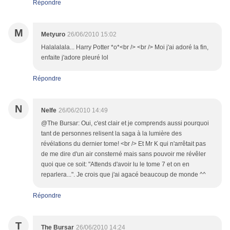
Répondre
M
Metyuro
26/06/2010 15:02
Halalalala... Harry Potter *o*<br /> <br /> Moi j'ai adoré la fin,
enfaite j'adore pleuré lol
Répondre
N
Nelfe
26/06/2010 14:49
@The Bursar: Oui, c'est clair et je comprends aussi pourquoi
tant de personnes relisent la saga à la lumière des
révélations du dernier tome! <br /> Et Mr K qui n'arrêtait pas
de me dire d'un air consterné mais sans pouvoir me révêler
quoi que ce soit: "Attends d'avoir lu le tome 7 et on en
reparlera...". Je crois que j'ai agacé beaucoup de monde ^^
Répondre
T
The Bursar
26/06/2010 14:24