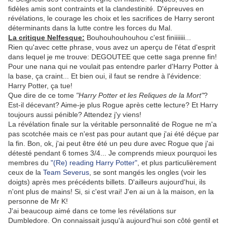
fidèles amis sont contraints et la clandestinité. D'épreuves en
révélations, le courage les choix et les sacrifices de Harry seront
déterminants dans la lutte contre les forces du Mal.
La critique Nelfesque:
Bouhouhouhouhou c'est finiiiiiii...
Rien qu'avec cette phrase, vous avez un aperçu de l'état d'esprit
dans lequel je me trouve: DEGOUTEE que cette saga prenne fin!
Pour une nana qui ne voulait pas entendre parler d'Harry Potter à
la base, ça craint... Et bien oui, il faut se rendre à l'évidence:
Harry Potter, ça tue!
Que dire de ce tome
"Harry Potter et les Reliques de la Mort"
?
Est-il décevant? Aime-je plus Rogue après cette lecture? Et Harry
toujours aussi pénible? Attendez j'y viens!
La révélation finale sur la véritable personnalité de Rogue ne m'a
pas scotchée mais ce n'est pas pour autant que j'ai été déçue par
la fin. Bon, ok, j'ai peut être été un peu dure avec Rogue que j'ai
détesté pendant 6 tomes 3/4... Je comprends mieux pourquoi les
membres du
"(Re) reading Harry Potter"
, et plus particulièrement
ceux de la
Team Severus
, se sont mangés les ongles (voir les
doigts) après mes précédents billets. D'ailleurs aujourd'hui, ils
n'ont plus de mains! Si, si c'est vrai! J'en ai un à la maison, en la
personne de Mr K!
J'ai beaucoup aimé dans ce tome les révélations sur
Dumbledore. On connaissait jusqu'à aujourd'hui son côté gentil et