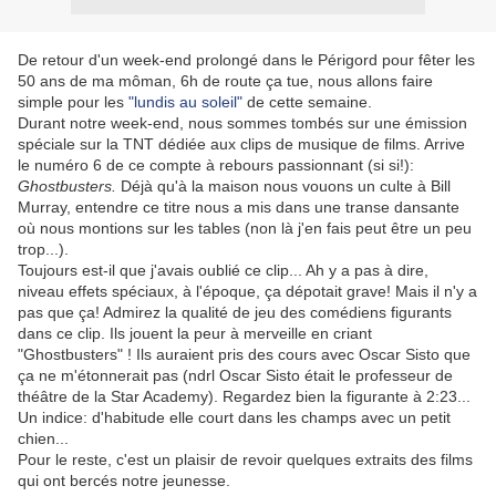
De retour d'un week-end prolongé dans le Périgord pour fêter les
50 ans de ma môman, 6h de route ça tue, nous allons faire
simple pour les
"lundis au soleil"
de cette semaine.
Durant notre week-end, nous sommes tombés sur une émission
spéciale sur la TNT dédiée aux clips de musique de films. Arrive
le numéro 6 de ce compte à rebours passionnant (si si!):
Ghostbusters.
Déjà qu'à la maison nous vouons un culte à Bill
Murray, entendre ce titre nous a mis dans une transe dansante
où nous montions sur les tables (non là j'en fais peut être un peu
trop...).
Toujours est-il que j'avais oublié ce clip... Ah y a pas à dire,
niveau effets spéciaux, à l'époque, ça dépotait grave! Mais il n'y a
pas que ça! Admirez la qualité de jeu des comédiens figurants
dans ce clip. Ils jouent la peur à merveille en criant
"Ghostbusters" ! Ils auraient pris des cours avec Oscar Sisto que
ça ne m'étonnerait pas (ndrl Oscar Sisto était le professeur de
théâtre de la Star Academy). Regardez bien la figurante à 2:23...
Un indice: d'habitude elle court dans les champs avec un petit
chien...
Pour le reste, c'est un plaisir de revoir quelques extraits des films
qui ont bercés notre jeunesse.