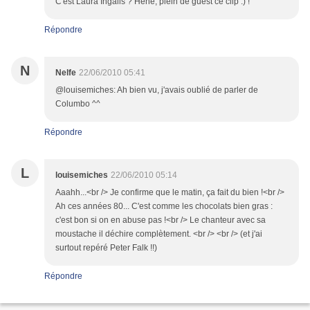
C'est Laura Ingalls ? Héhé, plein de guest ce clip :) !
Répondre
N
Nelfe
22/06/2010 05:41
@louisemiches: Ah bien vu, j'avais oublié de parler de
Columbo ^^
Répondre
L
louisemiches
22/06/2010 05:14
Aaahh...<br /> Je confirme que le matin, ça fait du bien !<br />
Ah ces années 80... C'est comme les chocolats bien gras :
c'est bon si on en abuse pas !<br /> Le chanteur avec sa
moustache il déchire complètement. <br /> <br /> (et j'ai
surtout repéré Peter Falk !!)
Répondre