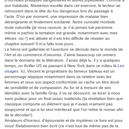
d'horribles pratiques sanguinaires et autres joyeusetés. Comme à
son habitude, Masterton excelle dans cet exercice, le lecteur se
retrouvant dans la tête du fou dangereux lors du passage à
l'acte. D'où par moment, une impression de malaise bien
dérangeante et finalement excitante. Notre curiosité morbide
toute naturelle (je vous rassure, je n'ai jamais tué personne
même si parfois la tentation est grande, notamment avec mes
élèves -sic-!) est attisée et il est très difficile de résister au
chapitre suivant! Il m'a fallu trois jours...
Le héros est galleriste et l'aventure se déroule dans le monde de
l'Art et du commerce d'oeuvres. J'aime beaucoup cet univers
dans le domaine de la littérature. J'avais déjà lu, il y a quelques
temps, un thriller US se passant à New York dans ce milieu là:
Les
visages
. Ici, Vincent le propriétaire du fameux tableau est un
personnage atypique notamment dans sa relation avec les
femmes et sous son aspect conformiste se cache un être doué
de sensibilité et de compassion. Au fur et à mesure de ses
démélés avec la famille Gray, il va se découvrir, se livrer à nous
sans pudeur pour un final assez inattendu (la révélation bien que
classique comporte un élément que je n'avais vraiment pas
soupçonné et qui à lui seul mériterait que l'on relise le roman afin
de le décoder!).
Amateurs d'horreur, d'épouvante et de mystères ce livre est pour
vous! Relativement bien écrit (ce n'est tout de même pas de la