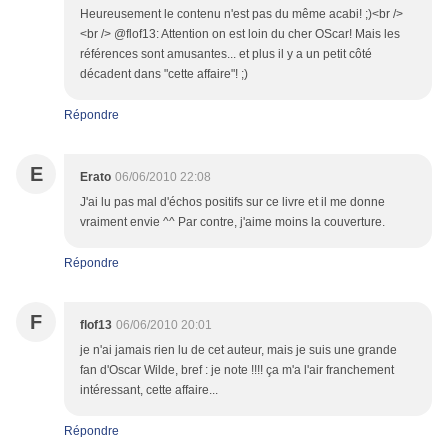
Heureusement le contenu n'est pas du même acabi! ;)<br />
<br /> @flof13: Attention on est loin du cher OScar! Mais les
références sont amusantes... et plus il y a un petit côté
décadent dans "cette affaire"! ;)
Répondre
E
Erato
06/06/2010 22:08
J'ai lu pas mal d'échos positifs sur ce livre et il me donne
vraiment envie ^^ Par contre, j'aime moins la couverture.
Répondre
F
flof13
06/06/2010 20:01
je n'ai jamais rien lu de cet auteur, mais je suis une grande
fan d'Oscar Wilde, bref : je note !!!! ça m'a l'air franchement
intéressant, cette affaire...
Répondre