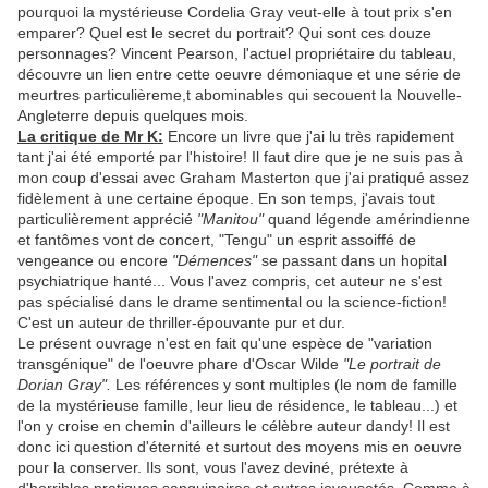
pourquoi la mystérieuse Cordelia Gray veut-elle à tout prix s'en
emparer? Quel est le secret du portrait? Qui sont ces douze
personnages? Vincent Pearson, l'actuel propriétaire du tableau,
découvre un lien entre cette oeuvre démoniaque et une série de
meurtres particulièreme,t abominables qui secouent la Nouvelle-
Angleterre depuis quelques mois.
La critique de Mr K:
Encore un livre que j'ai lu très rapidement
tant j'ai été emporté par l'histoire! Il faut dire que je ne suis pas à
mon coup d'essai avec Graham Masterton que j'ai pratiqué assez
fidèlement à une certaine époque. En son temps, j'avais tout
particulièrement apprécié
"Manitou"
quand légende amérindienne
et fantômes vont de concert, "Tengu" un esprit assoiffé de
vengeance ou encore
"Démences"
se passant dans un hopital
psychiatrique hanté... Vous l'avez compris, cet auteur ne s'est
pas spécialisé dans le drame sentimental ou la science-fiction!
C'est un auteur de thriller-épouvante pur et dur.
Le présent ouvrage n'est en fait qu'une espèce de "variation
transgénique" de l'oeuvre phare d'Oscar Wilde
"Le portrait de
Dorian Gray".
Les références y sont multiples (le nom de famille
de la mystérieuse famille, leur lieu de résidence, le tableau...) et
l'on y croise en chemin d'ailleurs le célèbre auteur dandy! Il est
donc ici question d'éternité et surtout des moyens mis en oeuvre
pour la conserver. Ils sont, vous l'avez deviné, prétexte à