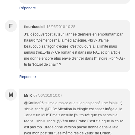
Répondre
F
fleurdusoleil
15/06/2010 10:28
J'ai découvert cet auteur l'année dérnière en empruntant par
hasard "Démences" à la médiathèque. <br /> J'aime
beaucoup sa façon d'écrire, c'est toujours à la limite mais
jamais trop...<br /> Ce roman est dans ma PAL et ton article
me donne encore plus envie d'entrer dans l'histoire. <br /> As-
tu lu "Rituel de chair" ?
Répondre
M
Mr K
07/06/2010 10:07
@Karline05: tu me diras ce que tu en as pensé une fois lu. :)
<br /> <br /> @El Jc: Attention la trilogie est assez inégale, le
1er est un MUST mais ensuite j'ai trouvé que ça sentait la
redite...<br /> <br /> @Véro und Erato: C'est clair que la couv'
est pas top. Bragelonne version poche donne dans le laid
(voir mon post sur "Les mémoires de Zeus" de Druon).