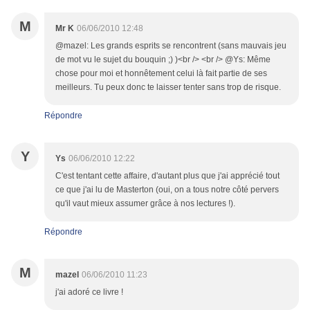
M
Mr K
06/06/2010 12:48
@mazel: Les grands esprits se rencontrent (sans mauvais jeu
de mot vu le sujet du bouquin ;) )<br /> <br /> @Ys: Même
chose pour moi et honnêtement celui là fait partie de ses
meilleurs. Tu peux donc te laisser tenter sans trop de risque.
Répondre
Y
Ys
06/06/2010 12:22
C'est tentant cette affaire, d'autant plus que j'ai apprécié tout
ce que j'ai lu de Masterton (oui, on a tous notre côté pervers
qu'il vaut mieux assumer grâce à nos lectures !).
Répondre
M
mazel
06/06/2010 11:23
j'ai adoré ce livre !