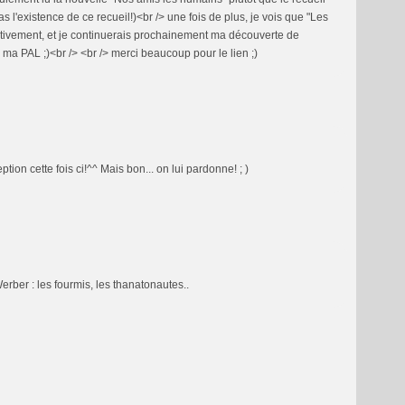
as l'existence de ce recueil!)<br /> une fois de plus, je vois que "Les
initivement, et je continuerais prochainement ma découverte de
ma PAL ;)<br /> <br /> merci beaucoup pour le lien ;)
ion cette fois ci!^^ Mais bon... on lui pardonne! ; )
erber : les fourmis, les thanatonautes..