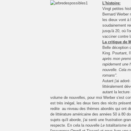
L'histoire:
Vingt petites hi
Bernard Werber 
les dieux vont à 
soudainement re
jusqu'à 20, où l'
vacciner contre l
La critique de M
Belle déception 
King. Pourtant, l'
après mon premie
rapidement une hi
nouvelle.
Cela me
romans".
Autant j'ai ador
littéralement dév
autant la lectur
volume de nouvelles, pour moi Werber s'est compl
est très inégal, les deux tiers des récits présenté
redite au niveau des thèmes abordés qui ont déj
de littérature américaine des années 50 à 80 don
sujets qu'il aborde, j'ai senti une frustration gr
respecte. En cela la nouvelle
Le totalitarisme d
l'occurence Orwell et Ticson) et nous livre une 