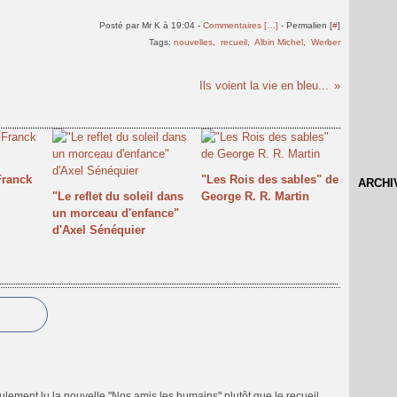
Posté par Mr K à 19:04 -
Commentaires [
…
]
- Permalien [
#
]
Tags:
nouvelles
,
recueil
,
Albin Michel
,
Werber
Ils voient la vie en bleu...
Franck
"Les Rois des sables" de
ARCHI
"Le reflet du soleil dans
George R. R. Martin
un morceau d'enfance"
d'Axel Sénéquier
eulement lu la nouvelle "Nos amis les humains" plutôt que le recueil