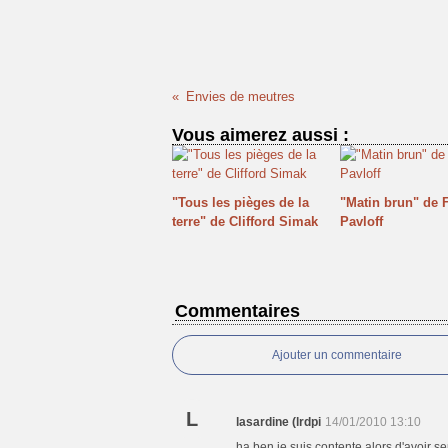
Envies de meutres
Vous aimerez aussi :
"Tous les pièges de la
"Matin brun" de 
terre" de Clifford Simak
Pavloff
Commentaires
Ajouter un commentaire
L
lasardine (lrdpi
14/01/2010 13:10
ha ben je suis contente alors d'avoir s