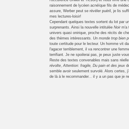
raisonnement de lycéen acnéïque fils de médeci
assure, Werber peut se révéler puéril, je lis su
mes lectures-loisir!
Cependant quelques textes sortent du lot par u
surprenants. Ainsi la nouvelle intitulée
Noir
m'a 
univers quasi onirique, proche des récits de ch
des thèmes intéressants.
Un monde trop bien p
toute certitude pour le lecteur. Un homme vit d
l'agacer terriblement, il va rencontrer une femm
terrifiant. Je ne spoilerai pas, je peux juste vou
Reste des textes convenables mais sans réell
révolte
,
Attention: fragile, Du pain et des jeux
do
semble avoir seulement survolé. Alors certes, j'
de là à le recommander... il y a un pas que je n