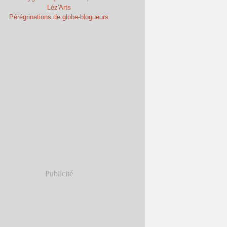
Léz'Arts
Pérégrinations de globe-blogueurs
Publicité