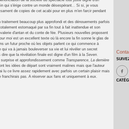
n qui s'érige contre un monde désespérant... Si si, je vous
ffisament de copies de cet acabi pour en plus m'en farcir pendant
n traitement beaucoup plus approfondi et des dénouements parfois
totalement estomaqué par sa fin tout à fait inattendue et son
evalerie d'antan et du conte de fée. Plusieurs nouvelles proposent
our moi
est un excellent texte où là encore la fin sonne le glas de
ans un futur proche où les objets parlent ce qui commence à
e qui va à jamais bouleverser sa vie et lui révéler un secret
Contac
s dire que la révélation finale est digne d'un film à la
Seven
.
SUIVE
e surprise et approfondissement comme
Transparence
,
La dernière
nt les idées de départ sont vraiment malines mais que l'auteur
ai lu ce livre assez rapidement avec parfois un certain plaisir mais
e franchirais pas. A réserver aux fans et uniquement à eux.
CATÉG