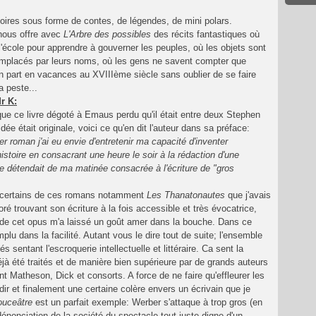
stoires sous forme de contes, de légendes, de mini polars.
nous offre avec
L'Arbre des possibles
des récits fantastiques où
l'école pour apprendre à gouverner les peuples, où les objets sont
mplacés par leurs noms, où les gens ne savent compter que
on part en vacances au XVIIIème siècle sans oublier de se faire
a peste...
r K:
que ce livre dégoté à Emaus perdu qu'il était entre deux Stephen
idée était originale, voici ce qu'en dit l'auteur dans sa préface:
r roman j'ai eu envie d'entretenir ma capacité d'inventer
stoire en consacrant une heure le soir à la rédaction d'une
 détendait de ma matinée consacrée à l'écriture de "gros
é certains de ces romans notamment
Les Thanatonautes
que j'avais
oré trouvant son écriture à la fois accessible et très évocatrice,
e de cet opus m'a laissé un goût amer dans la bouche. Dans ce
u dans la facilité. Autant vous le dire tout de suite; l'ensemble
s sentant l'escroquerie intellectuelle et littéraire. Ca sent la
à été traités et de manière bien supérieure par de grands auteurs
t Matheson, Dick et consorts. A force de ne faire qu'effleurer les
andir et finalement une certaine colère envers un écrivain que je
ouceâtre
est un parfait exemple: Werber s'attaque à trop gros (en
dénonciation de la société du spectacle tout juste digne d'un