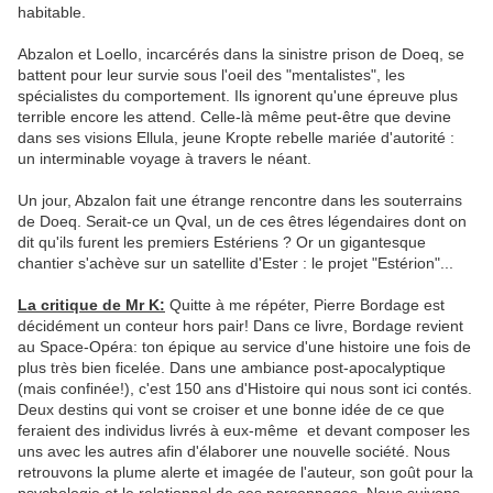
habitable.
Abzalon et Loello, incarcérés dans la sinistre prison de Doeq, se
battent pour leur survie sous l'oeil des "mentalistes", les
spécialistes du comportement. Ils ignorent qu'une épreuve plus
terrible encore les attend. Celle-là même peut-être que devine
dans ses visions Ellula, jeune Kropte rebelle mariée d'autorité :
un interminable voyage à travers le néant.
Un jour, Abzalon fait une étrange rencontre dans les souterrains
de Doeq. Serait-ce un Qval, un de ces êtres légendaires dont on
dit qu'ils furent les premiers Estériens ? Or un gigantesque
chantier s'achève sur un satellite d'Ester : le projet "Estérion"...
La critique de Mr K:
Quitte à me répéter, Pierre Bordage est
décidément un conteur hors pair! Dans ce livre, Bordage revient
au Space-Opéra: ton épique au service d'une histoire une fois de
plus très bien ficelée. Dans une ambiance post-apocalyptique
(mais confinée!), c'est 150 ans d'Histoire qui nous sont ici contés.
Deux destins qui vont se croiser et une bonne idée de ce que
feraient des individus livrés à eux-même et devant composer les
uns avec les autres afin d'élaborer une nouvelle société. Nous
retrouvons la plume alerte et imagée de l'auteur, son goût pour la