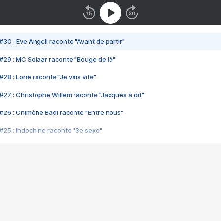
#30 : Eve Angeli raconte "Avant de partir"
#29 : MC Solaar raconte "Bouge de là"
28 : Lorie raconte "Je vais vite"
#27 : Christophe Willem raconte "Jacques a dit"
#26 : Chimène Badi raconte "Entre nous"
#25 : Indochine raconte "3e sexe"
#24 : Zaho raconte "C'est chelou"
#23 : Patrick Bruel raconte "Au café des délices"
#22 : Kyo raconte "Le chemin"
#21 : Nolwenn Leroy raconte "Cassé"
#20 : Patrick Hernandez raconte "Born to be alive"