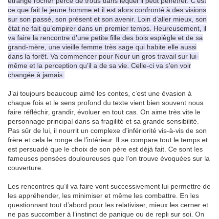
étrange rocher percé de trous dans lequel il peut pénétrer. C’est
ce que fait le jeune homme et il est alors confronté à des visions
sur son passé, son présent et son avenir. Loin d’aller mieux, son
état ne fait qu’empirer dans un premier temps. Heureusement, il
va faire la rencontre d’une petite fille des bois espiègle et de sa
grand-mère, une vieille femme très sage qui habite elle aussi
dans la forêt. Va commencer pour Nour un gros travail sur lui-
même et la perception qu’il a de sa vie. Celle-ci va s’en voir
changée à jamais.
J’ai toujours beaucoup aimé les contes, c’est une évasion à
chaque fois et le sens profond du texte vient bien souvent nous
faire réfléchir, grandir, évoluer en tout cas. On aime très vite le
personnage principal dans sa fragilité et sa grande sensibilité.
Pas sûr de lui, il nourrit un complexe d’infériorité vis-à-vis de son
frère et cela le ronge de l’intérieur. Il se compare tout le temps et
est persuadé que le choix de son père est déjà fait. Ce sont les
fameuses pensées douloureuses que l’on trouve évoquées sur la
couverture.
Les rencontres qu’il va faire vont successivement lui permettre de
les appréhender, les minimiser et même les combattre. En les
questionnant tout d’abord pour les relativiser, mieux les cerner et
ne pas succomber à l’instinct de panique ou de repli sur soi. On