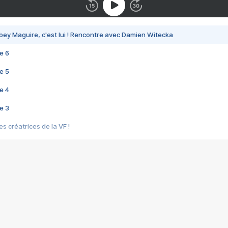
bey Maguire, c'est lui ! Rencontre avec Damien Witecka
e 6
e 5
e 4
e 3
s créatrices de la VF !
e 2
e 1
e Mektoub My Love arrive enfin ! Rencontre avec Shaïn Boumedine et Sal
i : après Toni en famille
elle réalise le bouleversant Dites lui que je l'aime