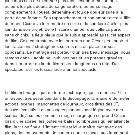
plus mais cela ne m’étonne plus tant il est pour moi un des
acteurs les plus doués de sa génération, un personnage
complètement à l’ouest, déterminé et fou de douleur suite à la
perte de sa femme. Son rapprochement et son amour avec la fille
du maire Cicéro va le remettre en selle et le conduire à aller plus
loin dans son projet. Belle histoire d’amour que celle-ci, pure,
sans chichis, la fleur bleue que je suis a apprécié aussi cet aspect
du film. Cela contraste avec les horreurs que César peut subir et
les tractations / stratagèmes secrets mis en place par ses
opposants. Le métrage est porteur d’un très beau message, nous
restons dans l’utopie ne l’oublions pas et les phrases gravées
dans le marbre en fin de film restent longtemps en tête d'un
spectateur sur les fesses face à un tel spectacle.
Le film est magnifique en terme technique, quelle maestria ! Il a
un aspect très seventies dans le découpage, la manière de mêler
actions, scènes, manchettes de journaux, gros titres des JT,
dessins évolutifs. Les passages planants sont légion avec des
scènes déjà cultes comme la méga charge que se prend César
lors d’une soirée, les joutes verbales nombreuses qui émaillent le
film, la vision finale. L’inventivité est ici le maître mot avec des
plans, des mouvements de caméra que je n’avais pas forcément