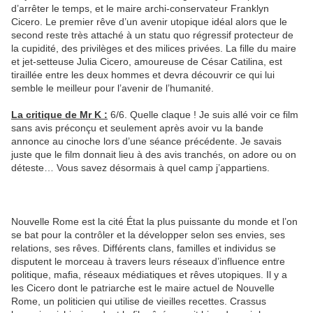
d’arrêter le temps, et le maire archi-conservateur Franklyn
Cicero. Le premier rêve d’un avenir utopique idéal alors que le
second reste très attaché à un statu quo régressif protecteur de
la cupidité, des privilèges et des milices privées. La fille du maire
et jet-setteuse Julia Cicero, amoureuse de César Catilina, est
tiraillée entre les deux hommes et devra découvrir ce qui lui
semble le meilleur pour l’avenir de l’humanité.
La critique de Mr K :
6/6. Quelle claque ! Je suis allé voir ce film
sans avis préconçu et seulement après avoir vu la bande
annonce au cinoche lors d’une séance précédente. Je savais
juste que le film donnait lieu à des avis tranchés, on adore ou on
déteste… Vous savez désormais à quel camp j’appartiens.
Nouvelle Rome est la cité État la plus puissante du monde et l’on
se bat pour la contrôler et la développer selon ses envies, ses
relations, ses rêves. Différents clans, familles et individus se
disputent le morceau à travers leurs réseaux d’influence entre
politique, mafia, réseaux médiatiques et rêves utopiques. Il y a
les Cicero dont le patriarche est le maire actuel de Nouvelle
Rome, un politicien qui utilise de vieilles recettes. Crassus