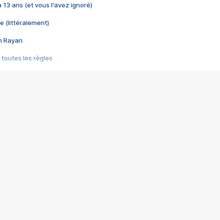
 a 13 ans (et vous l'avez ignoré)
e (littéralement)
im Rayan
 toutes les règles
s les jeux vidéo
us choquant de Rockstar ? - Le scandale BULLY
e plus moche de Steam
du RÊVE tourne au CAUCHEMAR
pendant 8 heures
it… à tort
umiliés par un jeu vidéo
ire - Final Fantasy 8
ti un empire - Age of Empires