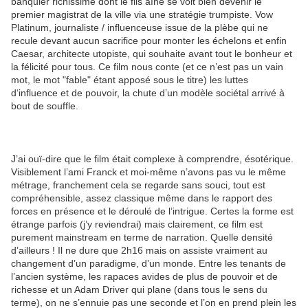
banquier richissime dont le fils aîné se voit bien devenir le
premier magistrat de la ville via une stratégie trumpiste. Vow
Platinum, journaliste / influenceuse issue de la plèbe qui ne
recule devant aucun sacrifice pour monter les échelons et enfin
Caesar, architecte utopiste, qui souhaite avant tout le bonheur et
la félicité pour tous. Ce film nous conte (et ce n’est pas un vain
mot, le mot "fable" étant apposé sous le titre) les luttes
d‘influence et de pouvoir, la chute d’un modèle sociétal arrivé à
bout de souffle.
J’ai ouï-dire que le film était complexe à comprendre, ésotérique.
Visiblement l’ami Franck et moi-même n’avons pas vu le même
métrage, franchement cela se regarde sans souci, tout est
compréhensible, assez classique même dans le rapport des
forces en présence et le déroulé de l’intrigue. Certes la forme est
étrange parfois (j’y reviendrai) mais clairement, ce film est
purement mainstream en terme de narration. Quelle densité
d’ailleurs ! Il ne dure que 2h16 mais on assiste vraiment au
changement d’un paradigme, d’un monde. Entre les tenants de
l’ancien système, les rapaces avides de plus de pouvoir et de
richesse et un Adam Driver qui plane (dans tous le sens du
terme), on ne s’ennuie pas une seconde et l’on en prend plein les