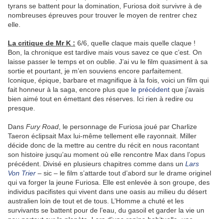
tyrans se battent pour la domination, Furiosa doit survivre à de
nombreuses épreuves pour trouver le moyen de rentrer chez
elle.
La critique de Mr K :
6/6, quelle claque mais quelle claque !
Bon, la chronique est tardive mais vous savez ce que c’est. On
laisse passer le temps et on oublie. J’ai vu le film quasiment à sa
sortie et pourtant, je m’en souviens encore parfaitement.
Iconique, épique, barbare et magnifique à la fois, voici un film qui
fait honneur à la saga, encore plus que
le précédent
que j’avais
bien aimé tout en émettant des réserves. Ici rien à redire ou
presque.
Dans
Fury Road
, le personnage de Furiosa joué par Charlize
Taeron éclipsait Max lui-même tellement elle rayonnait. Miller
décide donc de la mettre au centre du récit en nous racontant
son histoire jusqu’au moment où elle rencontre Max dans l’opus
précédent. Divisé en plusieurs chapitres comme dans un
Lars
Von Trier
– sic – le film s’attarde tout d’abord sur le drame originel
qui va forger la jeune Furiosa. Elle est enlevée à son groupe, des
individus pacifistes qui vivent dans une oasis au milieu du désert
australien loin de tout et de tous. L’Homme a chuté et les
survivants se battent pour de l’eau, du gasoil et garder la vie un