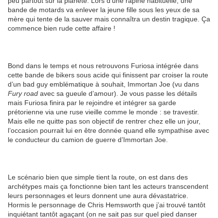
peu partout sur la planète. Lors d’une rapine habituelle, une
bande de motards va enlever la jeune fille sous les yeux de sa
mère qui tente de la sauver mais connaîtra un destin tragique. Ça
commence bien rude cette affaire !
Bond dans le temps et nous retrouvons Furiosa intégrée dans
cette bande de bikers sous acide qui finissent par croiser la route
d’un bad guy emblématique à souhait, Immortan Joe (vu dans
Fury road
avec sa gueule d’amour). Je vous passe les détails
mais Furiosa finira par le rejoindre et intégrer sa garde
prétorienne via une ruse vieille comme le monde : se travestir.
Mais elle ne quitte pas son objectif de rentrer chez elle un jour,
l’occasion pourrait lui en être donnée quand elle sympathise avec
le conducteur du camion de guerre d’Immortan Joe.
Le scénario bien que simple tient la route, on est dans des
archétypes mais ça fonctionne bien tant les acteurs transcendent
leurs personnages et leurs donnent une aura dévastatrice.
Hormis le personnage de Chris Hemsworth que j’ai trouvé tantôt
inquiétant tantôt agaçant (on ne sait pas sur quel pied danser